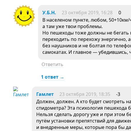
У.Б.Н.
23 октября 2019, 16:28
0
В населеном пункте, любом, 50+10км/ч
а там уже твои проблемы.
Но пешеходы тоже должны не бегать п
переходить по перехожу энергично, 
без наушников и не болтая по телефо
самокатах. И главное — убедившись, 
Ответить
1 ответ →
Гамлет
23 октября 2019, 18:35
-3
Должен, должен. А кто будет смотреть на
спидометра? Эта психология пешехода 
Нельзя сделать дорогу уже и при этом 
путём установки препятствий для движе
и внедренные меры, которые пора бы дав