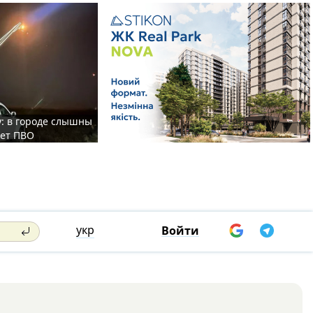
у: в городе слышны
ает ПВО
укр
Войти