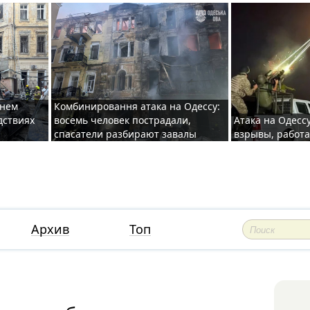
хнем
Комбинировання атака на Одессу:
дствиях
восемь человек пострадали,
Атака на Одесс
спасатели разбирают завалы
взрывы, работ
Архив
Топ