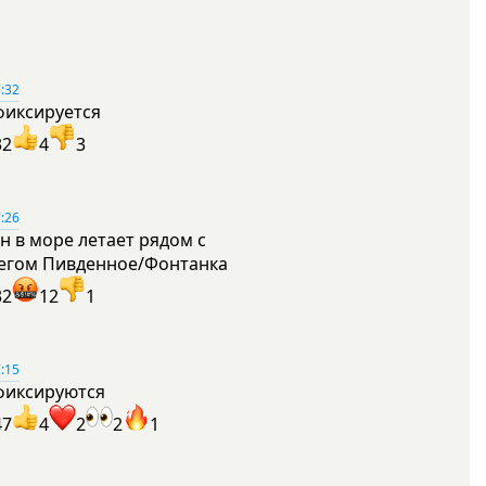
:32
фиксируется
32
4
3
:26
н в море летает рядом с
егом Пивденное/Фонтанка
32
12
1
:15
фиксируются
47
4
2
2
1