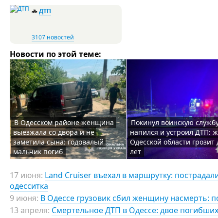
🚓
ДТП
3107 новостей
Новости по этой теме:
В Одесском районе женщина
Покинул воинскую службу
выезжала со двора и не
напился и устроил ДТП: 
заметила сына: годовалый
Одесской области грозит 
мальчик погиб
лет
17 июня:
Land Cruiser въехал в маршрутку: пострадал
одесситка
9 июня:
В Одессе грузовик сбил женщину насмерть: п
13 апреля:
Смертельное ДТП в Одессе: двое погибших