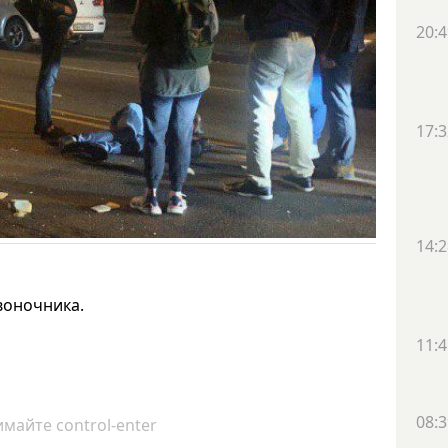
20:4
17:3
14:2
воночника.
11:4
08:3
майте control-enter