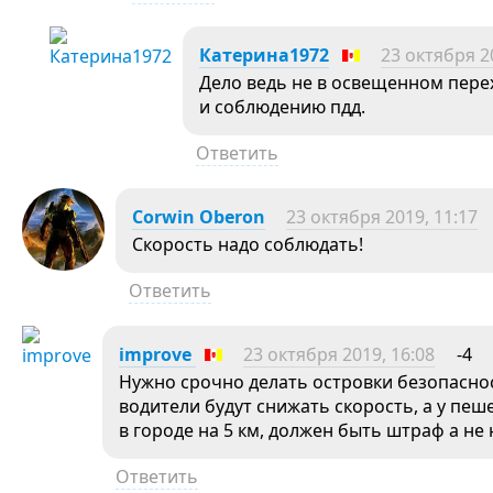
Катерина1972
23 октября 2
Дело ведь не в освещенном пере
и соблюдению пдд.
Ответить
Corwin Oberon
23 октября 2019, 11:17
Скорость надо соблюдать!
Ответить
improve
23 октября 2019, 16:08
-4
Нужно срочно делать островки безопасно
водители будут снижать скорость, а у пе
в городе на 5 км, должен быть штраф а не 
Ответить