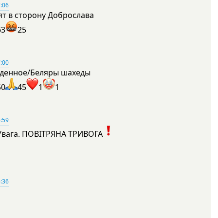
:06
ят в сторону Доброслава
63
25
:00
денное/Беляры шахеды
50
45
1
1
:59
Увага. ПОВІТРЯНА ТРИВОГА
1
:36