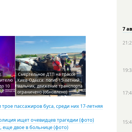
7 а
21:2
19:3
,
Смертельное ДТП на трассе
жителю
Киев-Одесса: погиб 15-летний
до 10
мальчик, движение транспорта
ограничено (обновлено)
17:4
и трое пассажиров буса, среди них 17-летняя
олиция ищет очевидцев трагедии (фото)
15:4
, еще двое в больнице (фото)