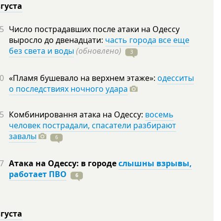
вгуста
5
Число пострадавших после атаки на Одессу
выросло до двенадцати:
часть города все еще
без света и воды
(обновлено)
3
0
«Пламя бушевало на верхнем этаже»:
одесситы
о последствиях ночного удара
5
Комбинировання атака на Одессу:
восемь
человек пострадали, спасатели разбирают
завалы
6
7
Атака на Одессу: в городе
слышны взрывы,
работает ПВО
6
вгуста