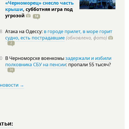
«Черноморец» снесло часть
крыши
, субботняя игра под
угрозой
14
8
Атака на Одессу:
в городе прилет, в море горит
судно, есть пострадавшие
(обновлено, фото)
2
0
В Черноморске военкомы
задержали и избили
полковника СБУ на пенсии
: пропали 55
тысяч?
34
 новости →
атьи: