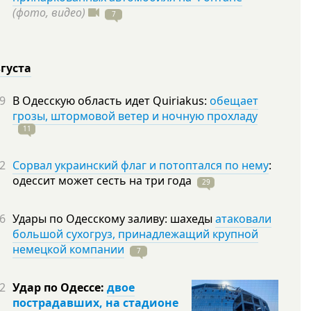
(фото, видео)
7
вгуста
9
В Одесскую область идет Quiriakus:
обещает
грозы, штормовой ветер и ночную прохладу
11
2
Сорвал украинский флаг и потоптался по нему
:
одессит может сесть на три
года
29
6
Удары по Одесскому заливу: шахеды
атаковали
большой сухогруз, принадлежащий крупной
немецкой компании
7
2
Удар по Одессе:
двое
пострадавших, на стадионе