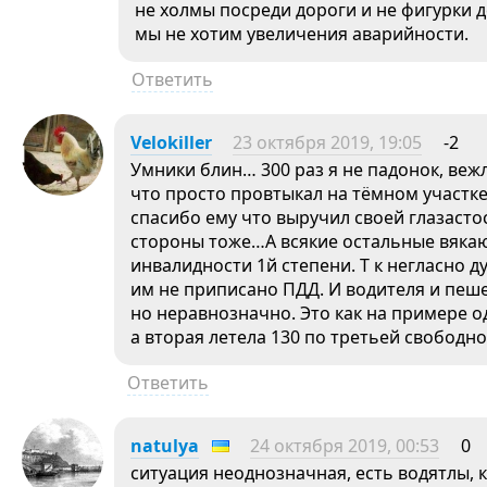
не холмы посреди дороги и не фигурки д
мы не хотим увеличения аварийности.
Ответить
Velokiller
23 октября 2019, 19:05
-2
Умники блин… 300 раз я не падонок, веж
что просто провтыкал на тёмном участк
спасибо ему что выручил своей глазаст
стороны тоже…А всякие остальные вяка
инвалидности 1й степени. Т к негласно 
им не приписано ПДД. И водителя и пеш
но неравнозначно. Это как на примере 
а вторая летела 130 по третьей свободно
Ответить
natulya
24 октября 2019, 00:53
0
ситуация неоднозначная, есть водятлы, 