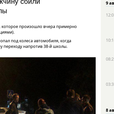
жчину сбили
9 а
лы
12:0
, которое произошло вчера примерно
циями).
10:1
опал под колеса автомобиля, когда
у переходу напротив 38-й школы.
08:2
03:3
8 а