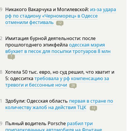
9
Никакого Вакарчука и Могилевской:
из-за удара
рф по стадиону «Черноморец» в Одессе
отменили фестиваль
12
2
Имитация бурной деятельности: после
прошлогоднего эпикфейла
одесская мэрия
вбухает в песок для посыпки тротуаров 8 млн
7
8
Хотела 50 тыс. евро, но суд решил, что хватит и
5: одесситка
требовала у рф компенсацию за
тревоги и бессонные ночи
28
1
Здобули: Одесская область
первая в стране по
количеству жалоб на действия ТЦК
12
9
Пьяный водитель Porsche
разбил три
припаркованных автомобиля на Фонтане