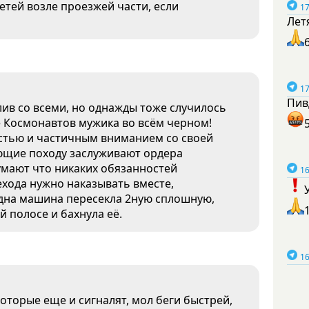
етей возле проезжей части, если
17
Лет
17
Пив
лив со всеми, но однажды тоже случилось
е Космонавтов мужика во всём черном!
остью и частичным вниманием со своей
ющие походу заслуживают ордера
думают что никаких обязанностей
16
ехода нужно наказывать вместе,
одна машина пересекла 2ную сплошную,
й полосе и бахнула её.
16
которые еще и сигналят, мол беги быстрей,