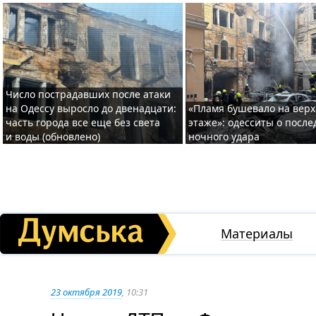
Число пострадавших после атаки
на Одессу выросло до двенадцати:
«Пламя бушевало на вер
часть города все еще без света
этаже»: одесситы о после
и воды (обновлено)
ночного удара
Материалы
23 октября 2019
, 10:31