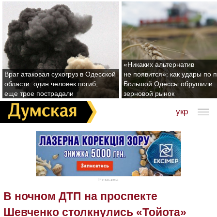
«Никаких альтернатив
Враг атаковал сухогруз в Одесской
не появится»: как удары по 
области: один человек погиб,
Большой Одессы обрушили
еще трое пострадали
зерновой рынок
укр
Реклама
В ночном ДТП на проспекте
Шевченко столкнулись «Тойота»