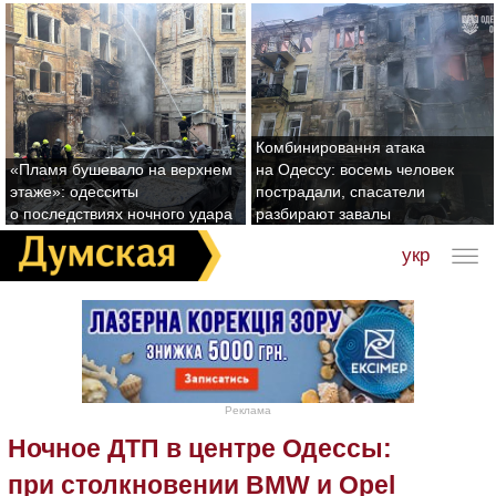
Комбинировання атака
«Пламя бушевало на верхнем
на Одессу: восемь человек
этаже»: одесситы
пострадали, спасатели
о последствиях ночного удара
разбирают завалы
укр
Реклама
Ночное ДТП в центре Одессы:
при столкновении BMW и Opel