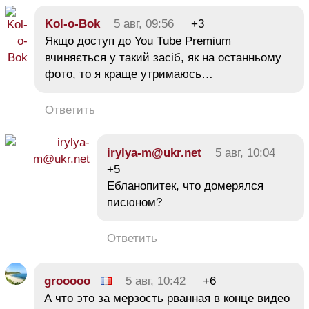
Kol-o-Bok
5 авг, 09:56
+3
Якщо доступ до You Tube Premium
вчиняється у такий засіб, як на останньому
фото, то я краще утримаюсь…
Ответить
irylya-m@ukr.net
5 авг, 10:04
+5
Ебланопитек, что домерялся
писюном?
Ответить
grooooo
5 авг, 10:42
+6
А что это за мерзость рванная в конце видео