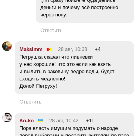
;) И сразу поймете куда делись
деньги и почему всё построенно
через попу.
Ответить
MaksImm
28 авг, 10:38
+4
Петрушка сказал что ливневки
у нас хорошие! что это если как взять
и вылить в раковину ведро воды, будет
сходить медленно!
Долой Петруху!
Ответить
Ko-ko
28 авг, 10:42
+11
Пора власть имущим подумать о народе
перед выборами и подарить жителям по паре