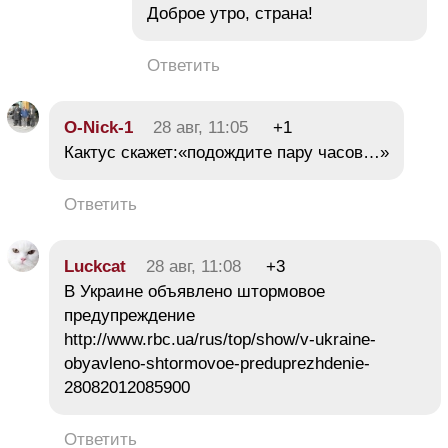
Доброе утро, страна!
Ответить
O-Nick-1
28 авг, 11:05
+1
Кактус скажет:«подождите пару часов…»
Ответить
Luckcat
28 авг, 11:08
+3
В Украине объявлено штормовое
предупреждение
http://www.rbc.ua/rus/top/show/v-ukraine-
obyavleno-shtormovoe-preduprezhdenie-
28082012085900
Ответить