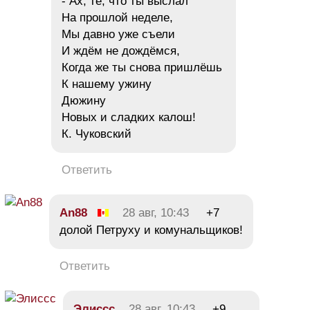
- Ах, те, что ты выслал
На прошлой неделе,
Мы давно уже съели
И ждём не дождёмся,
Когда же ты снова пришлёшь
К нашему ужину
Дюжину
Новых и сладких калош!
К. Чуковский
Ответить
An88
28 авг, 10:43
+7
долой Петруху и комунальщиков!
Ответить
Элиссс
28 авг, 10:43
+9