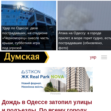
Удар по Одессе: двое
пострадавших, на стадионе
Атака на Одессу: в городе
«Черноморец» снесло часть
прилет, в море горит судно, ест
крыши, субботняя игра
пострадавшие (обновлено,
под угрозой
фото)
укр
Реклама
Дождь в Одессе затопил улицы
и подъезды. По всему городу