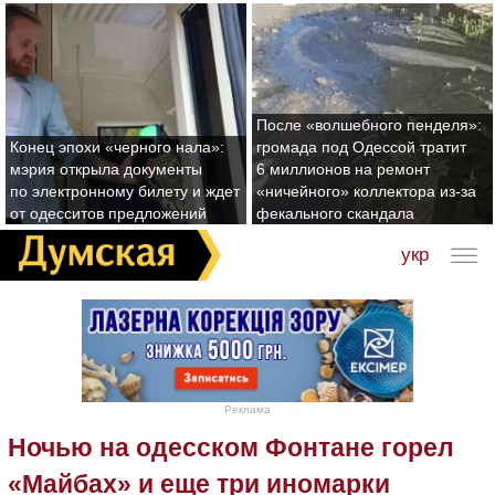
После «волшебного пенделя»:
Конец эпохи «черного нала»:
громада под Одессой тратит
мэрия открыла документы
6 миллионов на ремонт
по электронному билету и ждет
«ничейного» коллектора из-за
от одесситов предложений
фекального скандала
укр
Реклама
Ночью на одесском Фонтане горел
«Майбах» и еще три иномарки