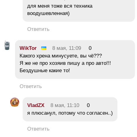
для меня тоже вся техника
воодушевленная)
Ответить
WikTor
8 мая, 11:09
0
Какого хрена минусуете, вы чё???
Я же не про хозяив пишу а про авто!!!
Бездушные какие то!
Ответить
VladZX
8 мая, 11:10
0
я плюсанул, потому что согласен..)
Ответить