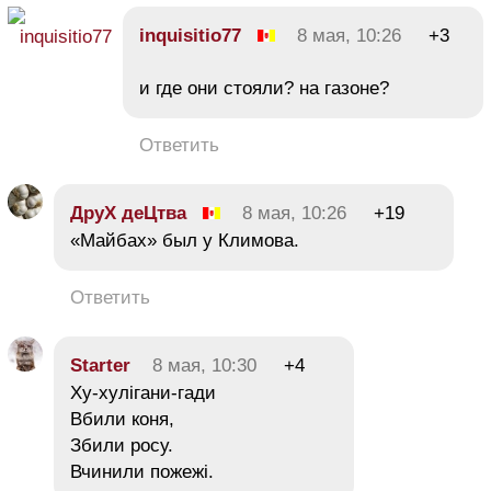
inquisitiо77
8 мая, 10:26
+3
и где они стояли? на газоне?
Ответить
ДруХ деЦтва
8 мая, 10:26
+19
«Майбах» был у Климова.
Ответить
Starter
8 мая, 10:30
+4
Ху-хулігани-гади
Вбили коня,
Збили росу.
Вчинили пожежі.