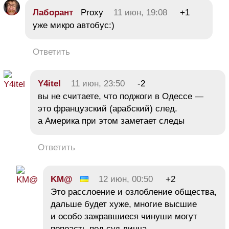
Лаборант
Proxy
11 июн, 19:08
+1
уже микро автобус:)
Ответить
Y4itel
11 июн, 23:50
-2
вы не считаете, что поджоги в Одессе —
это французский (арабский) след.
а Америка при этом заметает следы
Ответить
KM@
12 июн, 00:50
+2
Это расслоение и озлобление общества,
дальше будет хуже, многие высшие
и особо зажравшиеся чинуши могут
попоасть под суд линча