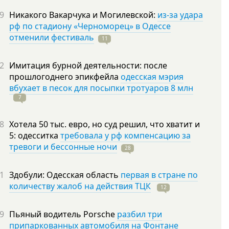
9
Никакого Вакарчука и Могилевской:
из-за удара
рф по стадиону «Черноморец» в Одессе
отменили фестиваль
11
2
Имитация бурной деятельности: после
прошлогоднего эпикфейла
одесская мэрия
вбухает в песок для посыпки тротуаров 8 млн
7
8
Хотела 50 тыс. евро, но суд решил, что хватит и
5: одесситка
требовала у рф компенсацию за
тревоги и бессонные ночи
28
1
Здобули: Одесская область
первая в стране по
количеству жалоб на действия ТЦК
12
9
Пьяный водитель Porsche
разбил три
припаркованных автомобиля на Фонтане