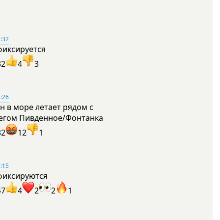
:32
фиксируется
32
4
3
:26
н в море летает рядом с
егом Пивденное/Фонтанка
32
12
1
:15
фиксируются
47
4
2
2
1