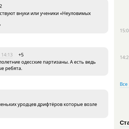
2
йствуют внуки или ученики «Неуловимых
?
15:0
 14:13
+5
14:2
лолетние одесские партизаны. А есть ведь
ые ребята.
Все
еньких уродцев дрифтёров которые возле
Ст