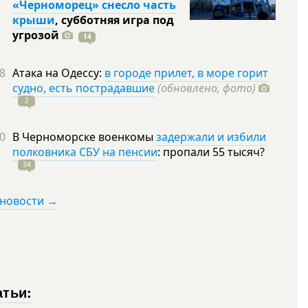
«Черноморец» снесло часть
крыши
, субботняя игра под
угрозой
14
8
Атака на Одессу:
в городе прилет, в море горит
судно, есть пострадавшие
(обновлено, фото)
2
0
В Черноморске военкомы
задержали и избили
полковника СБУ на пенсии
: пропали 55
тысяч?
34
 новости →
атьи: