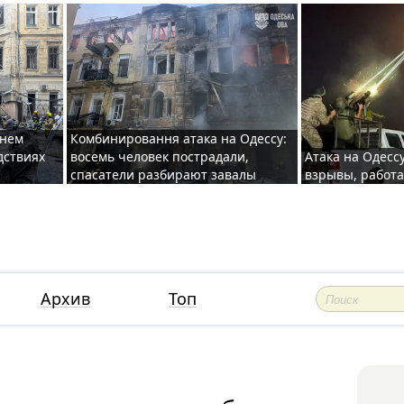
хнем
Комбинировання атака на Одессу:
дствиях
восемь человек пострадали,
Атака на Одесс
спасатели разбирают завалы
взрывы, работ
Архив
Топ