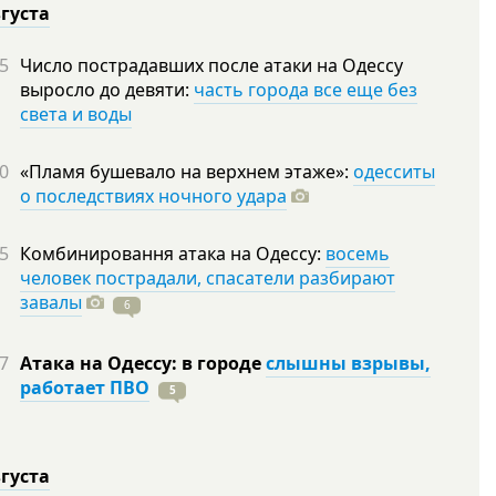
вгуста
5
Число пострадавших после атаки на Одессу
выросло до девяти:
часть города все еще без
света и воды
0
«Пламя бушевало на верхнем этаже»:
одесситы
о последствиях ночного удара
5
Комбинировання атака на Одессу:
восемь
человек пострадали, спасатели разбирают
завалы
6
7
Атака на Одессу: в городе
слышны взрывы,
работает ПВО
5
вгуста