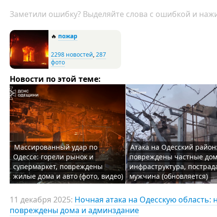
Заметили ошибку? Выделяйте слова с ошибкой и нажи
🔥
пожар
2298 новостей
,
287
фото
Новости по этой теме:
Массированный удар по
Атака на Одесский район
Одессе: горели рынок и
повреждены частные дом
супермаркет, повреждены
инфраструктура, пострад
жилые дома и авто (фото, видео)
мужчина (обновляется)
11 декабря 2025:
Ночная атака на Одесскую область: 
повреждены дома и админздание