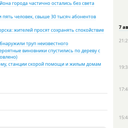
айона города частично остались без света
 пять человек, свыше 30 тысяч абонентов
7 а
ска: жителей просят сохранять спокойствие
21:2
обнаружили труп неизвестного
роятные виновники спустились по дереву с
новлено)
дому, станции скорой помощи и жилым домам
19:3
17:4
15:4