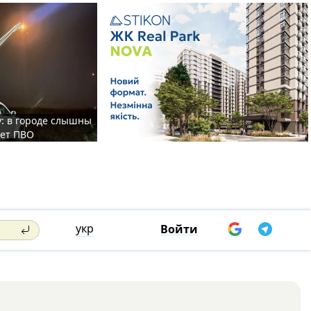
у: в городе слышны
ает ПВО
укр
Войти