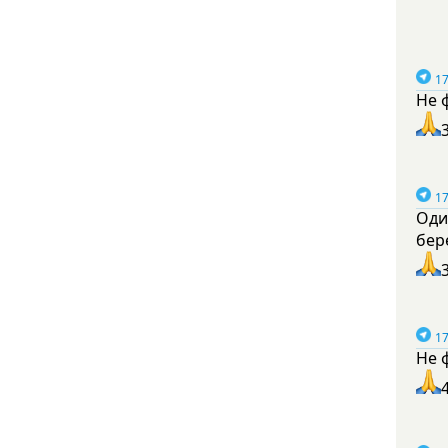
17
Не 
17
Оди
бер
17
Не 