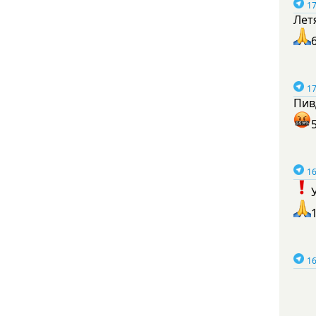
17
Лет
17
Пив
16
16