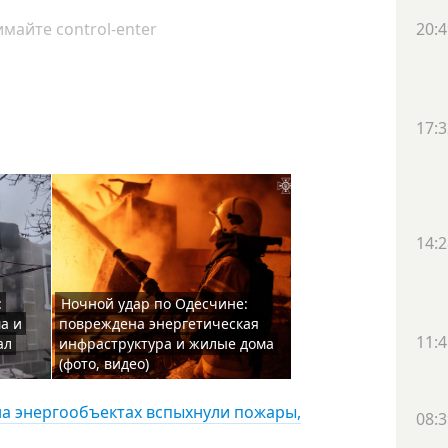
майте control-enter
20:4
17:3
14:2
:
Ночной удар по Одесчине:
а и
повреждена энергетическая
11:4
ал
инфраструктура и жилые дома
(фото, видео)
на энергообъектах вспыхнули пожары,
08:3