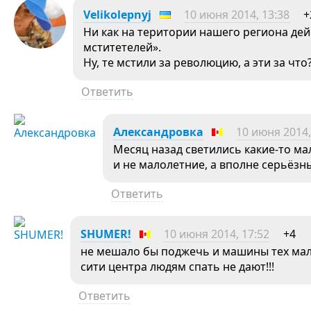
Velikolepnyj
10 июня 2014, 13:38
+
Ни как на територии нашего региона де
мститетелей».
Ну, те мстили за революцию, а эти за что
Ответить
Александровка
10 июня 2014,
Месяц назад светились какие-то ма
и не малолетние, а вполне серьёзн
Ответить
SHUMER!
10 июня 2014, 17:52
+4
не мешало бы поджечь и машины тех мал
сити центра людям спать не дают!!!
Ответить