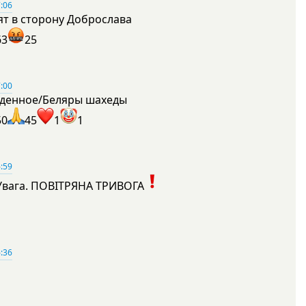
:06
ят в сторону Доброслава
63
25
:00
денное/Беляры шахеды
50
45
1
1
:59
Увага. ПОВІТРЯНА ТРИВОГА
1
:36