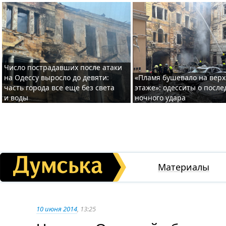
Число пострадавших после атаки
на Одессу выросло до девяти:
«Пламя бушевало на вер
часть города все еще без света
этаже»: одесситы о после
и воды
ночного удара
Материалы
10 июня 2014
, 13:25