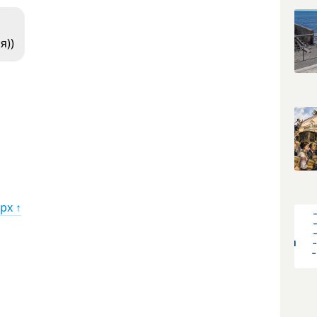
я))
рх ↑