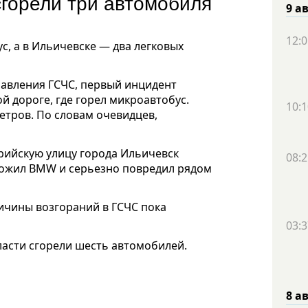
сгорели три автомобиля
9 а
12:0
, а в Ильичевске — два легковых
равления ГСЧС, первый инцидент
й дороге, где горел микроавтобус.
10:1
етров. По словам очевидцев,
рийскую улицу города Ильичевск
08:2
тожил BMW и серьезно повредил рядом
ричины возгораний в ГСЧС пока
03:3
ласти сгорели шесть автомобилей.
8 а