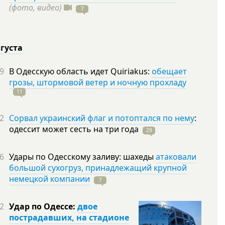
(фото, видео)
7
вгуста
9
В Одесскую область идет Quiriakus:
обещает
грозы, штормовой ветер и ночную прохладу
11
2
Сорвал украинский флаг и потоптался по нему
:
одессит может сесть на три
года
29
6
Удары по Одесскому заливу: шахеды
атаковали
большой сухогруз, принадлежащий крупной
немецкой компании
7
2
Удар по Одессе:
двое
пострадавших, на стадионе