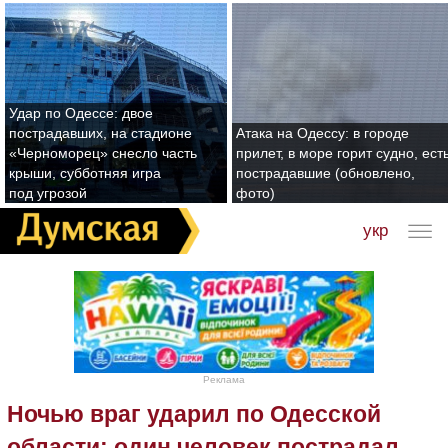
Удар по Одессе: двое
пострадавших, на стадионе
Атака на Одессу: в городе
«Черноморец» снесло часть
прилет, в море горит судно, ест
крыши, субботняя игра
пострадавшие (обновлено,
под угрозой
фото)
укр
Реклама
Ночью враг ударил по Одесской
области: один человек пострадал,