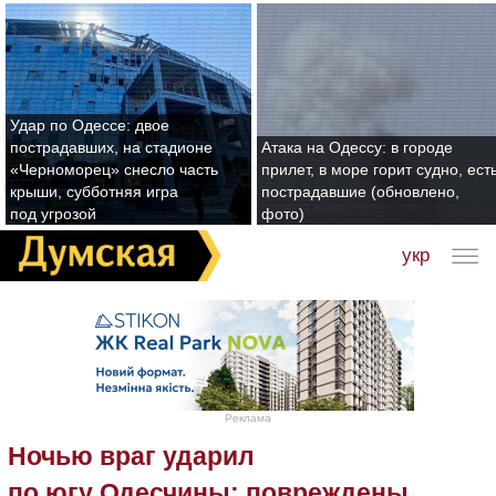
Удар по Одессе: двое
пострадавших, на стадионе
Атака на Одессу: в городе
«Черноморец» снесло часть
прилет, в море горит судно, ест
крыши, субботняя игра
пострадавшие (обновлено,
под угрозой
фото)
укр
Реклама
Ночью враг ударил
по югу Одесчины: повреждены