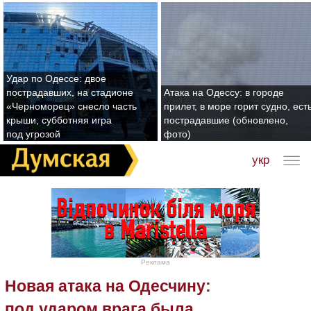
Удар по Одессе: двое
пострадавших, на стадионе
Атака на Одессу: в городе
«Черноморец» снесло часть
прилет, в море горит судно, ест
крыши, субботняя игра
пострадавшие (обновлено,
под угрозой
фото)
укр
Реклама
Новая атака на Одесчину:
под ударом врага была