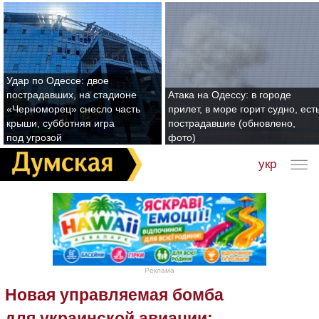
Удар по Одессе: двое
пострадавших, на стадионе
Атака на Одессу: в городе
«Черноморец» снесло часть
прилет, в море горит судно, ест
крыши, субботняя игра
пострадавшие (обновлено,
под угрозой
фото)
укр
Реклама
Новая управляемая бомба
для украинской авиации: