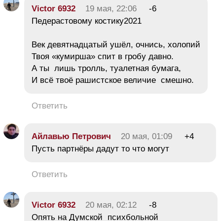
Victor 6932
19 мая, 22:06
-6
Педерастовому костику2021
Век девятнадцатый ушёл, очнись, холопий
Твоя «кумирша» спит в гробу давно.
А ты лишь тролль, туалетная бумага,
И всё твоё рашистское величие смешно.
Ответить
Айлавью Петрович
20 мая, 01:09
+4
Пусть партнёры дадут то что могут
Ответить
Victor 6932
20 мая, 02:12
-8
Опять на Думской психбольной