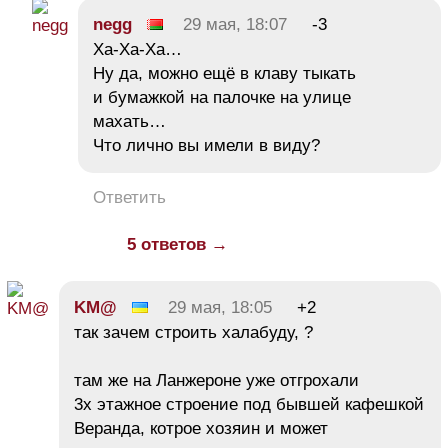
negg
29 мая, 18:07
-3
Ха-Ха-Ха…
Ну да, можно ещё в клаву тыкать
и бумажкой на палочке на улице
махать…
Что лично вы имели в виду?
Ответить
5 ответов →
KM@
29 мая, 18:05
+2
так зачем строить халабуду, ?
там же на Ланжероне уже отгрохали
3х этажное строение под бывшей кафешкой
Веранда, котрое хозяин и может