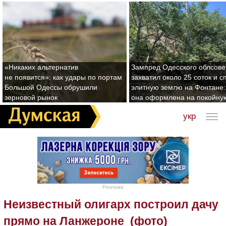
«Никаких альтернатив
Зампред Одесского облсове
не появится»: как удары по портам
захватил около 25 соток и с
Большой Одессы обрушили
элитную землю на Фонтане:
зерновой рынок
она оформлена на покойну
укр
Реклама
Неизвестный олигарх построил дачу
прямо на Ланжероне (фото)