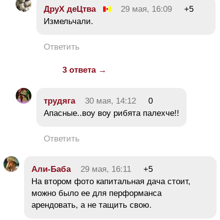
ДруХ деЦтва
29 мая, 16:09
+5
Измельчали.
Ответить
3 ответа →
трудяга
30 мая, 14:12
0
Апасные..воу воу рибята палехче!!
Ответить
Али-Баба
29 мая, 16:11
+5
На втором фото капитальная дача стоит,
можно было ее для перформанса
арендовать, а не тащить свою.