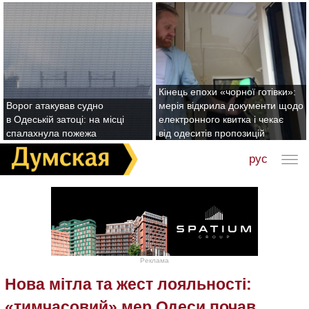
Кінець епохи «чорної готівки»:
Ворог атакував судно
мерія відкрила документи щодо
в Одеській затоці: на місці
електронного квитка і чекає
спалахнула пожежа
від одеситів пропозицій
рус
Реклама
Нова мітла та жест лояльності:
«тимчасовий» мер Одеси почав