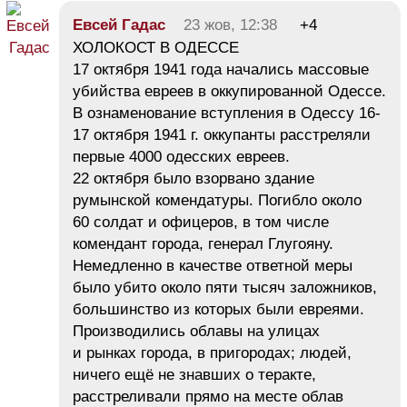
Евсей Гадас
23 жов, 12:38
+4
ХОЛОКОСТ В ОДЕССЕ
17 октября 1941 года начались массовые
убийства евреев в оккупированной Одессе.
В ознаменование вступления в Одессу 16-
17 октября 1941 г. оккупанты расстреляли
первые 4000 одесских евреев.
22 октября было взорвано здание
румынской комендатуры. Погибло около
60 солдат и офицеров, в том числе
комендант города, генерал Глугояну.
Немедленно в качестве ответной меры
было убито около пяти тысяч заложников,
большинство из которых были евреями.
Производились облавы на улицах
и рынках города, в пригородах; людей,
ничего ещё не знавших о теракте,
расстреливали прямо на месте облав