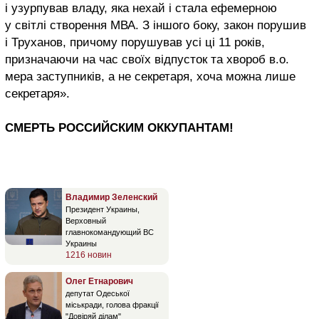
і узурпував владу, яка нехай і стала ефемерною
у світлі створення МВА. З іншого боку, закон порушив
і Труханов, причому порушував усі ці 11 років,
призначаючи на час своїх відпусток та хвороб в.о.
мера заступників, а не секретаря, хоча можна лише
секретаря».
СМЕРТЬ РОССИЙСКИМ ОККУПАНТАМ!
Владимир Зеленский
Президент Украины,
Верховный
главнокомандующий ВС
Украины
1216 новин
Олег Етнарович
депутат Одеської
міськради, голова фракції
"Довіряй ділам"