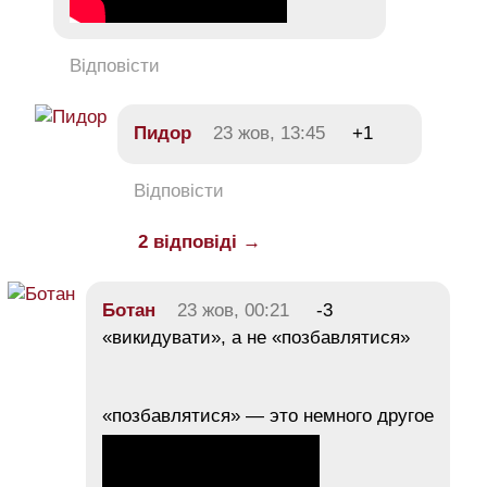
Відповісти
Пидор
23 жов, 13:45
+1
Відповісти
2 відповіді →
Ботан
23 жов, 00:21
-3
«викидувати», а не «позбавлятися»
«позбавлятися» — это немного другое