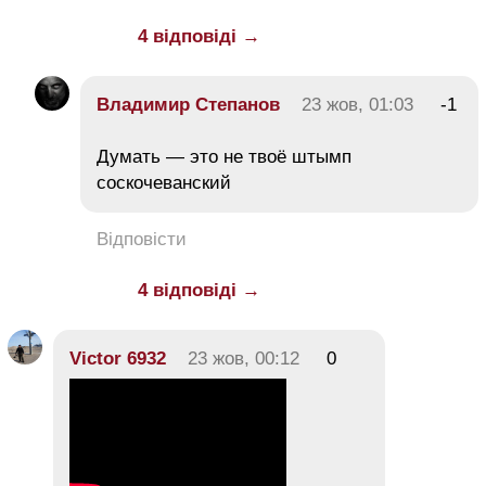
4 відповіді →
Владимир Степанов
23 жов, 01:03
-1
Думать — это не твоё штымп
соскочеванский
Відповісти
4 відповіді →
Victor 6932
23 жов, 00:12
0