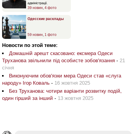
адміністрації.
39 новин
,
4 фото
Одесские расклады
59 новин
,
1 фото
Новости по этой теме:
Домашній арешт скасовано: ексмера Одеси
Труханова звільнили під особисте зобов'язання
-
21
січня
Виконуючим обов'язки мера Одеси став «слуга
народу» Ігор Коваль
-
16 жовтня 2025
Без Труханова: чотири варіанти розвитку подій,
один гірший за інший
-
13 жовтня 2025