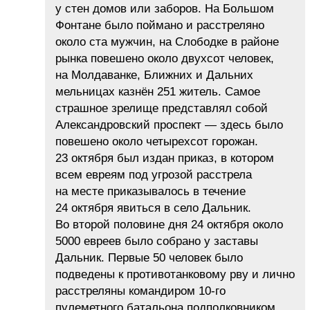
у стен домов или заборов. На Большом
Фонтане было поймано и расстреляно
около ста мужчин, на Слободке в районе
рынка повешено около двухсот человек,
на Молдаванке, Ближних и Дальних
мельницах казнён 251 житель. Самое
страшное зрелище представлял собой
Александровский проспект — здесь было
повешено около четырехсот горожан.
23 октября был издан приказ, в котором
всем евреям под угрозой расстрела
на месте приказывалось в течение
24 октября явиться в село Дальник.
Во второй половине дня 24 октября около
5000 евреев было собрано у заставы
Дальник. Первые 50 человек было
подведены к противотанковому рву и лично
расстреляны командиром 10-го
пулеметного батальона подполковником