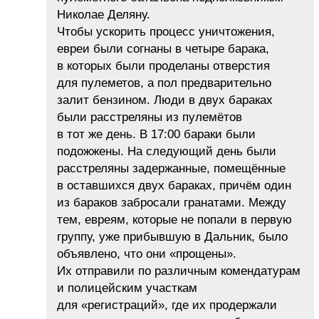
Николае Деляну.
Чтобы ускорить процесс уничтожения,
евреи были согнаны в четыре барака,
в которых были проделаны отверстия
для пулеметов, а пол предварительно
залит бензином. Люди в двух бараках
были расстреляны из пулемётов
в тот же день. В 17:00 бараки были
подожжены. На следующий день были
расстреляны задержанные, помещённые
в оставшихся двух бараках, причём один
из бараков забросали гранатами. Между
тем, евреям, которые не попали в первую
группу, уже прибывшую в Дальник, было
объявлено, что они «прощены».
Их отправили по различным комендатурам
и полицейским участкам
для «регистраций», где их продержали