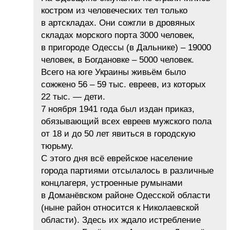
костром из человеческих тел только
в артскладах. Они сожгли в дровяных
складах морского порта 3000 человек,
в пригороде Одессы (в Дальнике) – 19000
человек, в Богдановке – 5000 человек.
Всего на юге Украины живьём было
сожжено 56 – 59 тыс. евреев, из которых
22 тыс. — дети.
7 ноября 1941 года был издан приказ,
обязывающий всех евреев мужского пола
от 18 и до 50 лет явиться в городскую
тюрьму.
С этого дня всё еврейское население
города партиями отсылалось в различные
концлагеря, устроенные румынами
в Доманёвском районе Одесской области
(ныне район относится к Николаевской
области). Здесь их ждало истребление