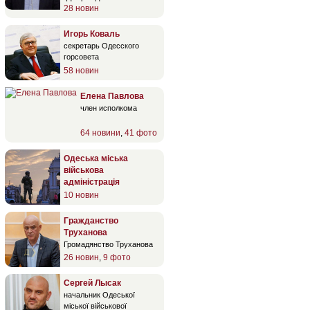
28 новин
Игорь Коваль
секретарь Одесского
горсовета
58 новин
Елена Павлова
член исполкома
64 новини
,
41 фото
Одеська міська
військова
адміністрація
10 новин
Гражданство
Труханова
Громадянство Труханова
26 новин
,
9 фото
Сергей Лысак
начальник Одеської
міської військової