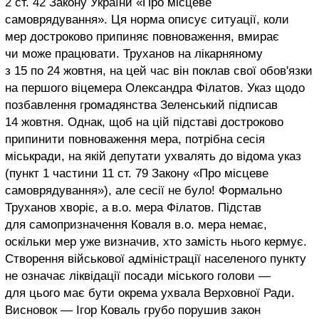
2 ст. 42 Закону України «Про місцеве
самоврядування». Ця норма описує ситуації, коли
мер достроково припиняє повноваження, вмирає
чи може працювати. Труханов на лікарняному
з 15 по 24 жовтня, на цей час він поклав свої обов'язки
на першого віцемера Олександра Філатов. Указ щодо
позбавлення громадянства Зеленський підписав
14 жовтня. Однак, щоб на цій підставі достроково
припинити повноваження мера, потрібна сесія
міськради, на якій депутати ухвалять до відома указ
(пункт 1 частини 11 ст. 79 Закону «Про місцеве
самоврядування»), але сесії не було! Формально
Труханов хворіє, а в.о. мера Філатов. Підстав
для самопризначення Коваля в.о. мера немає,
оскільки мер уже визначив, хто замість нього кермує.
Створення військової адміністрації населеного пункту
не означає ліквідації посади міського голови —
для цього має бути окрема ухвала Верховної Ради.
Висновок — Ігор Коваль грубо порушив закон