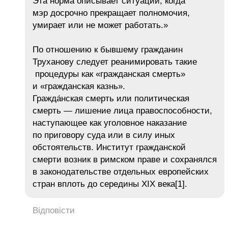
Эта норма описывает ситуации, когда
мэр досрочно прекращает полномочия,
умирает или не может работать.»
По отношению к бывшему гражданин
Труханову следует реанимировать такие
процедуры как «гражданская смерть»
и «гражданская казнь».
Гражда́нская смерть или политическая
смерть — лишение лица правоспособности,
наступающее как уголовное наказание
по приговору суда или в силу иных
обстоятельств. Институт гражданской
смерти возник в римском праве и сохранялся
в законодательстве отдельных европейских
стран вплоть до середины XIX века[1].
Відповісти