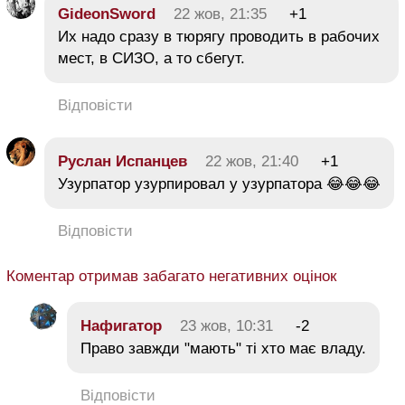
GideonSword
22 жов, 21:35
+1
Их надо сразу в тюрягу проводить в рабочих
мест, в СИЗО, а то сбегут.
Відповісти
Руслан Испанцев
22 жов, 21:40
+1
Узурпатор узурпировал у узурпатора 😂😂😂
Відповісти
Коментар отримав забагато негативних оцінок
Нафигатор
23 жов, 10:31
-2
Право завжди "мають" ті хто має владу.
Відповісти