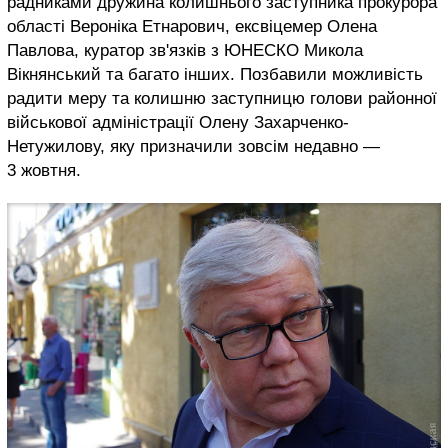
радниками дружина колишнього заступника прокурора
області Вероніка Етнарович, ексвіцемер Олена
Павлова, куратор зв'язків з ЮНЕСКО Микола
Вікнянський та багато інших. Позбавили можливість
радити меру та колишню заступницю голови районної
військової адміністрації Олену Захарченко-
Нетужилову, яку призначили зовсім недавно —
3 жовтня.