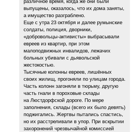
различное время, когда же они были
выпущены, оказалось, что их дома заняты,
а имущество разграблено.
Еще с утра 23 октября и далее румынские
солдаты, полиция, дворники,
«добровольцы-активисты» выбрасывали
евреев из квартир, при этом
малоподвижных инвалидов, лежачих
больных убивали с дьявольской
жестокостью.
Тысячные колонны евреев, лишённых
своих жилищ, прогоняли по улицам города.
Часть колонн загоняли в тюрьму, другую
часть гнали в пороховые склады
на Люстдорфской дороге. По мере
заполнения, склады (всего их было девять)
поджигались. Жертвы пытались спастись,
но их расстреливали в упор. При вскрытии
захоронений чрезвычайной комиссией