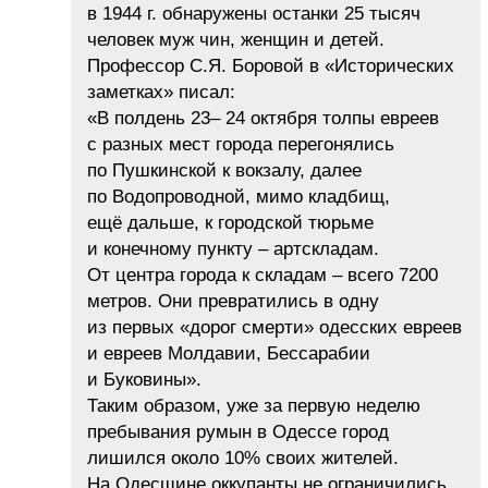
в 1944 г. обнаружены останки 25 тысяч
человек муж чин, женщин и детей.
Профессор С.Я. Боровой в «Исторических
заметках» писал:
«В полдень 23– 24 октября толпы евреев
с разных мест города перегонялись
по Пушкинской к вокзалу, далее
по Водопроводной, мимо кладбищ,
ещё дальше, к городской тюрьме
и конечному пункту – артскладам.
От центра города к складам – всего 7200
метров. Они превратились в одну
из первых «дорог смерти» одесских евреев
и евреев Молдавии, Бессарабии
и Буковины».
Таким образом, уже за первую неделю
пребывания румын в Одессе город
лишился около 10% своих жителей.
На Одесщине оккупанты не ограничились