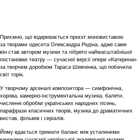
Приємно, що відкривається проєкт моновиставою
за творами одесита Олександра Родіна, адже саме
він став автором музики та лібрето наймасштабнішої
постановки театру — сучасної версії опери «Катерина»
за творчим доробком Тараса Шевченка, що побачила
світ торік.
У творчому арсеналі композитора — симфонічна,
хорова, камерно-інструментальна музика, балети,
численні обробки українських народних пісень,
парафрази класичних творів, музика до драматичних
вистав, фільмів і серіалів.
Йому вдається тримати баланс між усталеними
канонами сучасної української академічної музики