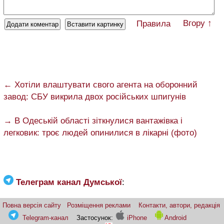
Вгору ↑
Правила
← Хотіли влаштувати свого агента на оборонний
завод: СБУ викрила двох російських шпигунів
→ В Одеській області зіткнулися вантажівка і
легковик: троє людей опинилися в лікарні (фото)
Телеграм канал Думської
:
Повна версія сайту
Розміщення реклами
Контакти, автори, редакція
Telegram-канал
Застосунок:
iPhone
Android