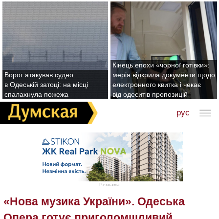
Кінець епохи «чорної готівки»:
Ворог атакував судно
мерія відкрила документи щодо
в Одеській затоці: на місці
електронного квитка і чекає
спалахнула пожежа
від одеситів пропозицій
рус
Реклама
«Нова музика України». Одеська
Опера готує приголомшливий