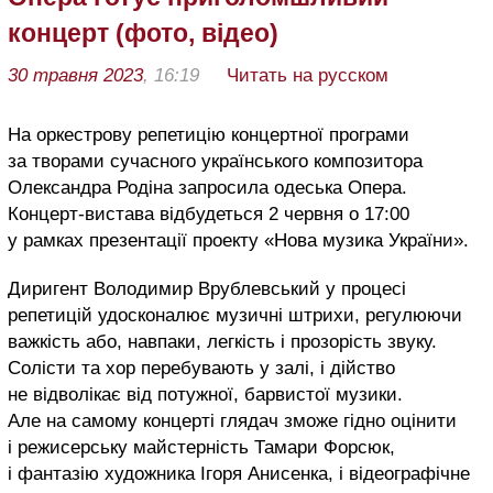
концерт (фото, відео)
30 травня 2023
, 16:19
Читать на русском
На оркестрову репетицію концертної програми
за творами сучасного українського композитора
Олександра Родіна запросила одеська Опера.
Концерт-вистава відбудеться 2 червня о 17:00
у рамках презентації проекту «Нова музика України».
Диригент Володимир Врублевський у процесі
репетицій удосконалює музичні штрихи, регулюючи
важкість або, навпаки, легкість і прозорість звуку.
Солісти та хор перебувають у залі, і дійство
не відволікає від потужної, барвистої музики.
Але на самому концерті глядач зможе гідно оцінити
і режисерську майстерність Тамари Форсюк,
і фантазію художника Ігоря Анисенка, і відеографічне