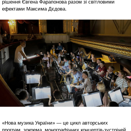
рішення Євгена Фарапонова разом зі світловими
ефектами Максима Дєдова.
«Нова музика України» — це цикл авторських
програм, зокрема, монографічних концертів-зустрічей