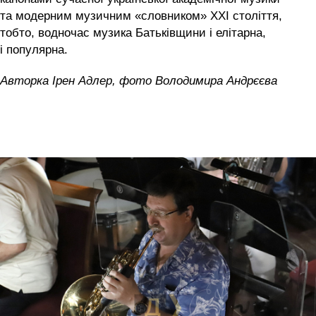
та модерним музичним «словником» ХХІ століття,
тобто, водночас музика Батьківщини і елітарна,
і популярна.
Авторка Ірен Адлер, фото Володимира Андрєєва