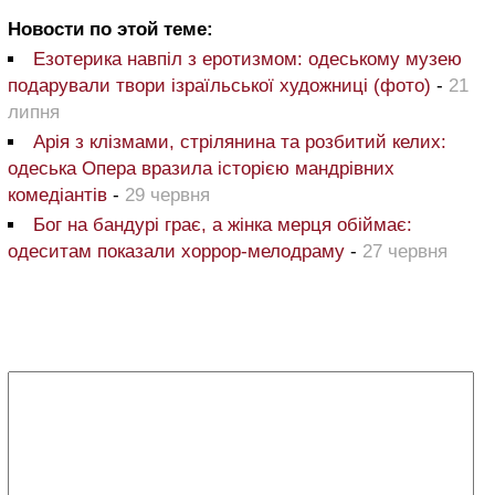
Новости по этой теме:
Езотерика навпіл з еротизмом: одеському музею
подарували твори ізраїльської художниці (фото)
-
21
липня
Арія з клізмами, стрілянина та розбитий келих:
одеська Опера вразила історією мандрівних
комедіантів
-
29 червня
Бог на бандурі грає, а жінка мерця обіймає:
одеситам показали хоррор-мелодраму
-
27 червня