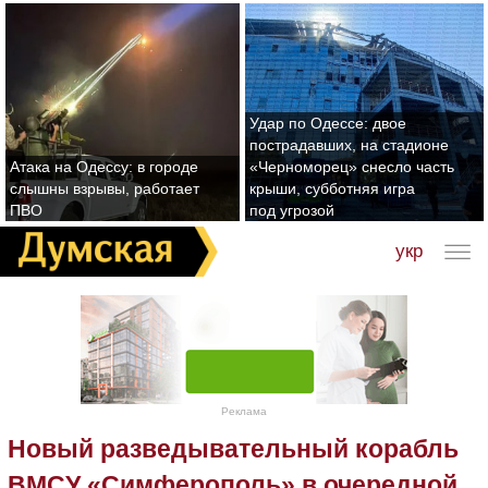
Удар по Одессе: двое
пострадавших, на стадионе
Атака на Одессу: в городе
«Черноморец» снесло часть
слышны взрывы, работает
крыши, субботняя игра
ПВО
под угрозой
укр
Реклама
Новый разведывательный корабль
ВМСУ «Симферополь» в очередной