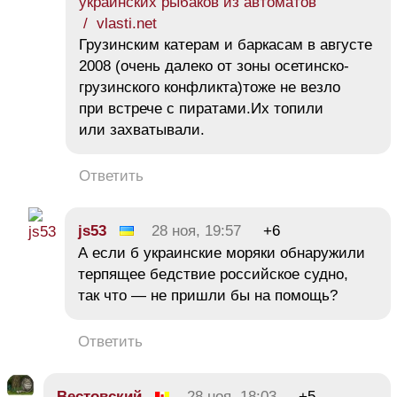
украинских рыбаков из автоматов
/ vlasti.net
Грузинским катерам и баркасам в августе
2008 (очень далеко от зоны осетинско-
грузинского конфликта)тоже не везло
при встрече с пиратами.Их топили
или захватывали.
Ответить
js53
28 ноя, 19:57
+6
А если б украинские моряки обнаружили
терпящее бедствие российское судно,
так что — не пришли бы на помощь?
Ответить
Вестовский
28 ноя, 18:03
+5