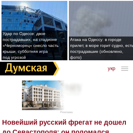
Удар по Одессе: двое
пострадавших, на стадионе
Атака на Одессу: в городе
«Черноморец» снесло часть
прилет, в море горит судно, ест
крыши, субботняя игра
пострадавшие (обновлено,
под угрозой
фото)
укр
Реклама
Новейший русский фрегат не дошел
до Севастополя: он поломался