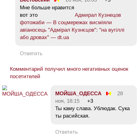
Мне больше нравится
вот это
Адмирал Кузнецов
фотожаби — В соцмережах висміяли
авіаносець "Адмірал Кузнєцов": "на вугіллі
або дровах" — dt.ua
Ответить
Комментарий получил много негативных оценок
посетителей
МОЙША_ОДЕССА
28
ноя, 18:15
+3
Ты каму слава. Ублюдак. Сука
ты расийская.
Ответить