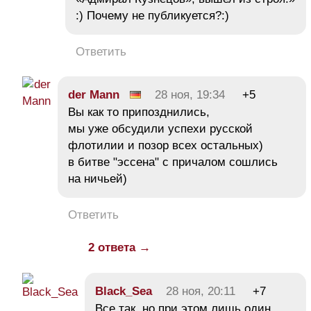
:) Почему не публикуется?:)
Ответить
der Mann
28 ноя, 19:34
+5
Вы как то припозднились,
мы уже обсудили успехи русской
флотилии и позор всех остальных)
в битве "эссена" с причалом сошлись
на ничьей)
Ответить
2 ответа →
Black_Sea
28 ноя, 20:11
+7
Все так, но при этом лишь один