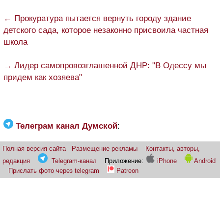
← Прокуратура пытается вернуть городу здание
детского сада, которое незаконно присвоила частная
школа
→ Лидер самопровозглашенной ДНР: "В Одессу мы
придем как хозяева"
Телеграм канал Думской
:
Полная версия сайта
Размещение рекламы
Контакты, авторы,
редакция
Telegram-канал
Приложение:
iPhone
Android
Прислать фото через telegram
Patreon