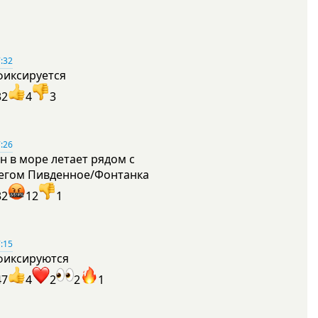
:32
фиксируется
32
4
3
:26
н в море летает рядом с
егом Пивденное/Фонтанка
32
12
1
:15
фиксируются
47
4
2
2
1