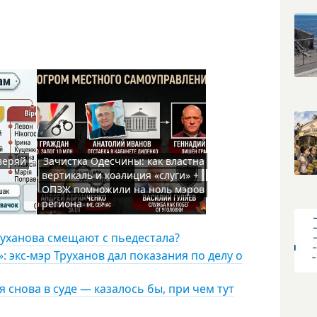
веряй
Зачистка Одесчины: как властна
вертикаль и коалиция «слуги» +
ОПЗЖ помножили на ноль мэров
региона
руханова смещают с пьедестала?
 экс-мэр Труханов дал показания по делу о
 снова в суде — казалось бы, при чем тут