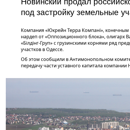
Новинский продал российск
под застройку земельные у
Компания «Юкрейн Терра Компані», конечным
нардеп от «Оппозиционного блока», олигарх 
«Білдінг-Груп» с грузинскими корнями ряд пр
участков в Одессе.
Об этом сообщили в Антимонопольном комите
передачу части уставного капитала компании 