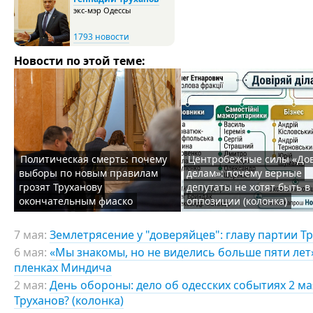
экс-мэр Одессы
1793 новости
Новости по этой теме:
Политическая смерть: почему
Центробежные силы «До
выборы по новым правилам
делам»: почему верные
грозят Труханову
депутаты не хотят быть в
окончательным фиаско
оппозиции (колонка)
7 мая:
Землетрясение у "доверяйцев": главу партии Т
6 мая:
«Мы знакомы, но не виделись больше пяти лет»:
пленках Миндича
2 мая:
День обороны: дело об одесских событиях 2 мая
Труханов? (колонка)