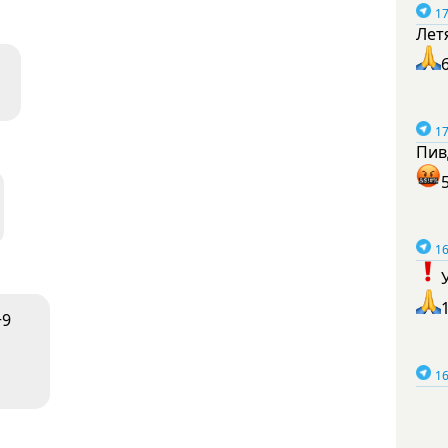
17
Лет
17
Пив
16
+9
16