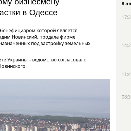
ому бизнесмену
8 а
частки в Одессе
17:3
 бенефициаром которой является
Вадим Новинский, продала фирме
едназначенных под застройку земельных
14:2
те Украины – ведомство согласовало
Новинского.
11:4
08:3