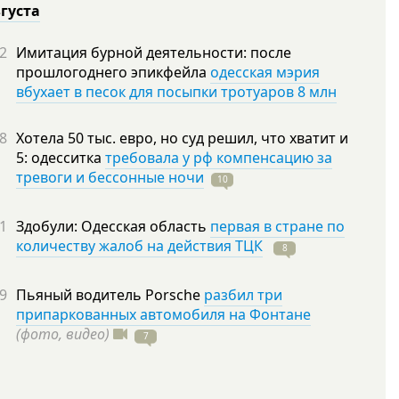
вгуста
2
Имитация бурной деятельности: после
прошлогоднего эпикфейла
одесская мэрия
вбухает в песок для посыпки тротуаров 8 млн
8
Хотела 50 тыс. евро, но суд решил, что хватит и
5: одесситка
требовала у рф компенсацию за
тревоги и бессонные ночи
10
1
Здобули: Одесская область
первая в стране по
количеству жалоб на действия ТЦК
8
9
Пьяный водитель Porsche
разбил три
припаркованных автомобиля на Фонтане
(фото, видео)
7