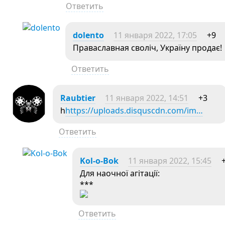
Ответить
dolento
11 января 2022, 17:05
+9
Праваславная своліч, Україну продає!
Ответить
Raubtier
11 января 2022, 14:51
+3
h
https://uploads.disquscdn.com/im…
Ответить
Kol-o-Bok
11 января 2022, 15:45
Для наочної агітації:
***
Ответить