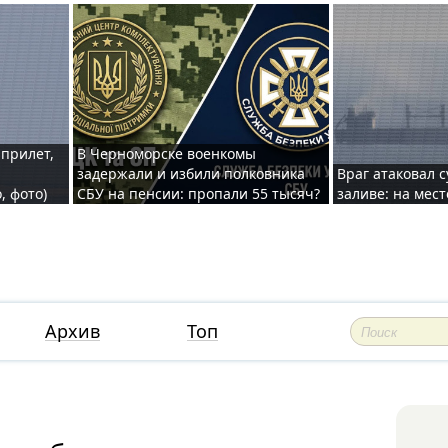
 прилет,
В Черноморске военкомы
задержали и избили полковника
Враг атаковал 
, фото)
СБУ на пенсии: пропали 55 тысяч?
заливе: на мес
Архив
Топ