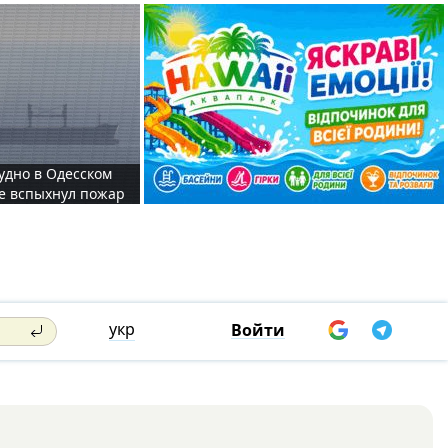
судно в Одесском
те вспыхнул пожар
укр
Войти