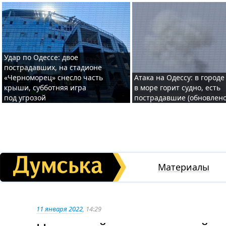
Удар по Одессе: двое
пострадавших, на стадионе
«Черноморец» снесло часть
Атака на Одессу: в городе
крыши, субботняя игра
в море горит судно, есть
под угрозой
пострадавшие (обновлено
Материалы
11 января 2022
, 14:29