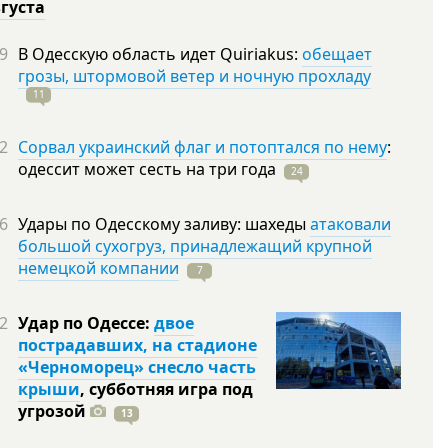
вгуста
9
В Одесскую область идет Quiriakus:
обещает
грозы, штормовой ветер и ночную прохладу
11
2
Сорвал украинский флаг и потоптался по нему
:
одессит может сесть на три
года
24
6
Удары по Одесскому заливу: шахеды
атаковали
большой сухогруз, принадлежащий крупной
немецкой компании
7
2
Удар по Одессе:
двое
пострадавших, на стадионе
«Черноморец» снесло часть
крыши
, субботняя игра под
угрозой
13