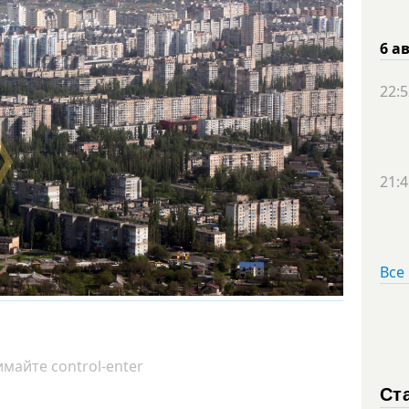
6 а
22:5
21:4
Все
майте control-enter
Ст