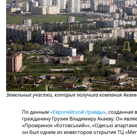
Земельные участки, которые получила компания Акаева
По данным
«Европейской правды»
, созданная 
гражданину Грузии Владимиру Акаеву. Он явл
«Промринок «Котовський»», «Одеські апартаме
он был одним из инвесторов открытия ТЦ «Мег