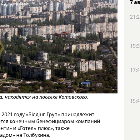
7 а
21:2
19:3
17:4
, находятся на поселке Котовского.
15:4
в 2021 году «Білдінг-Груп» принадлежит
яется конечным бенефициаром компаний
нти» и «Готель плюс», также
адом» на Толбухина.