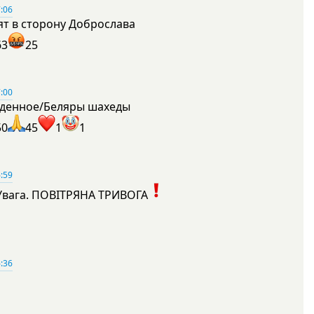
:06
ят в сторону Доброслава
63
25
:00
денное/Беляры шахеды
50
45
1
1
:59
Увага. ПОВІТРЯНА ТРИВОГА
1
:36