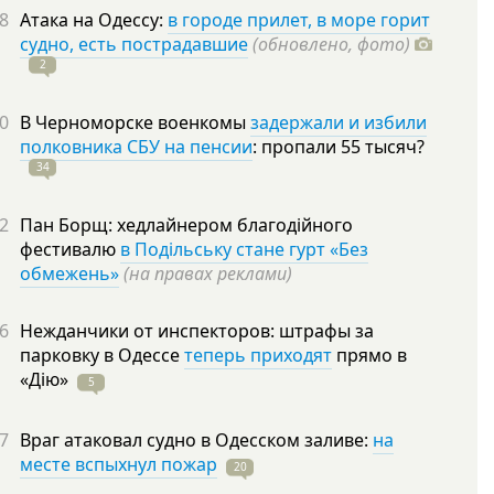
8
Атака на Одессу:
в городе прилет, в море горит
судно, есть пострадавшие
(обновлено, фото)
2
0
В Черноморске военкомы
задержали и избили
полковника СБУ на пенсии
: пропали 55
тысяч?
34
2
Пан Борщ: хедлайнером благодійного
фестивалю
в Подільську стане гурт «Без
обмежень»
(на правах реклами)
6
Нежданчики от инспекторов: штрафы за
парковку в Одессе
теперь приходят
прямо в
«Дію»
5
7
Враг атаковал судно в Одесском заливе:
на
месте вспыхнул пожар
20