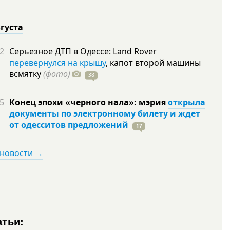
вгуста
2
Серьезное ДТП в Одессе: Land Rover
перевернулся на крышу
, капот второй машины
всмятку
(фото)
38
5
Конец эпохи «черного нала»: мэрия
открыла
документы по электронному билету и ждет
от одесситов предложений
17
 новости →
атьи: