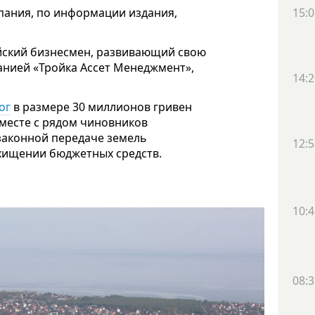
пания, по информации издания,
15:0
йский бизнесмен, развивающий свою
панией «Тройка Ассет Менеджмент»,
14:2
ог
в размере 30 миллионов гривен
вместе с рядом чиновников
законной передаче земель
12:5
 хищении бюджетных средств.
10:4
08:3