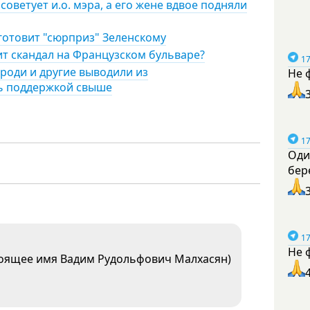
советует и.о. мэра, а его жене вдвое подняли
 готовит "сюрприз" Зеленскому
ит скандал на Французском бульваре?
17
роди и другие выводили из
Не 
сь поддержкой свыше
17
Оди
бер
17
Не 
тоящее имя Вадим Рудольфович Малхасян)