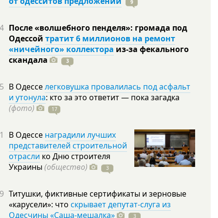
от одесситов предложений
9
4
После «волшебного пенделя»: громада под
Одессой
тратит 6 миллионов на ремонт
«ничейного» коллектора
из-за фекального
скандала
3
5
В Одессе
легковушка провалилась под асфальт
и утонула
: кто за это ответит — пока загадка
(фото)
17
1
В Одессе
наградили лучших
представителей строительной
отрасли
ко Дню строителя
Украины
(общество)
3
9
Титушки, фиктивные сертификаты и зерновые
«карусели»: что
скрывает депутат-слуга из
Одесчины «Саша-мешалка»
3