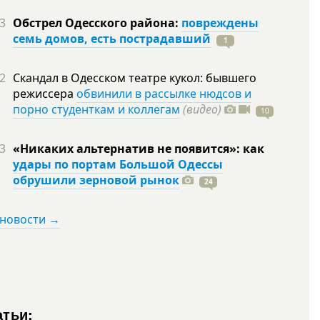
3
Обстрел Одесского района:
повреждены
семь домов, есть пострадавший
1
2
Скандал в Одесском театре кукол: бывшего
режиссера
обвинили в рассылке нюдсов и
порно студенткам и коллегам
(видео)
10
3
«Никаких альтернатив не появится»: как
удары по портам Большой Одессы
обрушили зерновой рынок
24
 новости →
атьи: