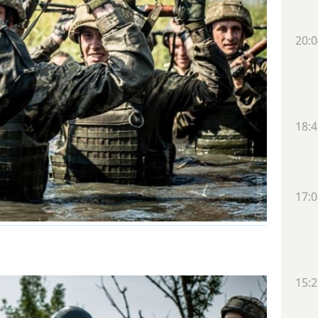
20:0
18:4
17:0
15:2