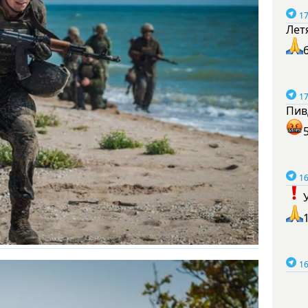
17
Лет
17
Пив
16
16