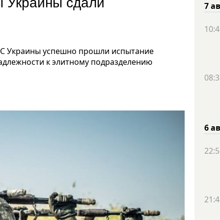
ы Украины сдали
7 а
10:4
МС Украины успешно прошли испытание
адлежности к элитному подразделению
08:3
6 а
22:5
21:4