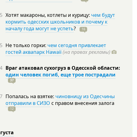
5
Хотят макароны, котлеты и курицу:
чем будут
кормить одесских школьников и почему к
началу года могут не успеть
?
16
5
Не только горки:
чем сегодня привлекает
гостей аквапарк Hawaii
(на правах рекламы)
4
Враг атаковал сухогруз в Одесской области:
один человек погиб, еще трое пострадали
37
7
Попалась на взятке:
чиновницу из Одесчины
отправили в СИЗО
с правом внесения залога
12
вгуста