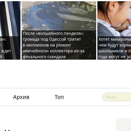
После «волшебного пенделя»:
а»:
громада под Одессой тратит
Хотят макароны
ы
6 миллионов на ремонт
чем будут корм
и ждет
«ничейного» коллектора из-за
школьников и п
й
фекального скандала
года могут не у
Архив
Топ