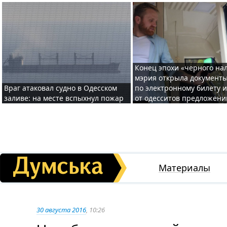
Конец эпохи «черного нал
мэрия открыла документ
Враг атаковал судно в Одесском
по электронному билету 
заливе: на месте вспыхнул пожар
от одесситов предложени
Материалы
30 августа 2016
, 10:26