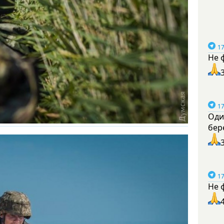
17
Не 
17
Оди
бер
17
Не 