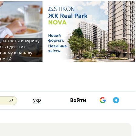
, котлеты и курицу:
ить одесских
очему к началу
спеть?
укр
Войти