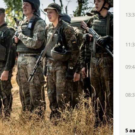
13:3
11:3
09:4
08:3
5 а