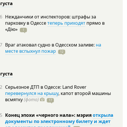
вгуста
6
Нежданчики от инспекторов: штрафы за
парковку в Одессе
теперь приходят
прямо в
«Дію»
1
7
Враг атаковал судно в Одесском заливе:
на
месте вспыхнул пожар
12
вгуста
2
Серьезное ДТП в Одессе: Land Rover
перевернулся на крышу
, капот второй машины
всмятку
(фото)
17
5
Конец эпохи «черного нала»: мэрия
открыла
документы по электронному билету и ждет