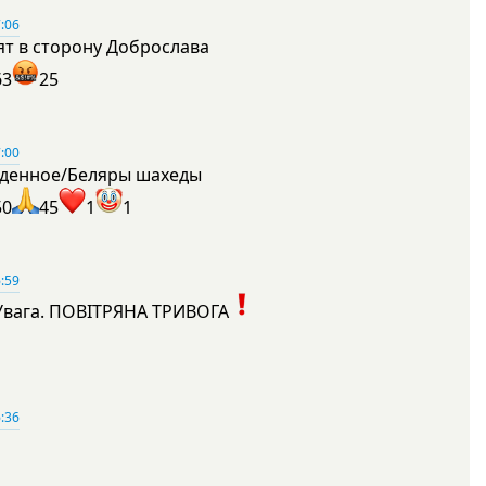
:06
ят в сторону Доброслава
63
25
:00
денное/Беляры шахеды
50
45
1
1
:59
Увага. ПОВІТРЯНА ТРИВОГА
1
:36