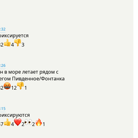
:32
фиксируется
32
4
3
:26
н в море летает рядом с
егом Пивденное/Фонтанка
32
12
1
:15
фиксируются
47
4
2
2
1