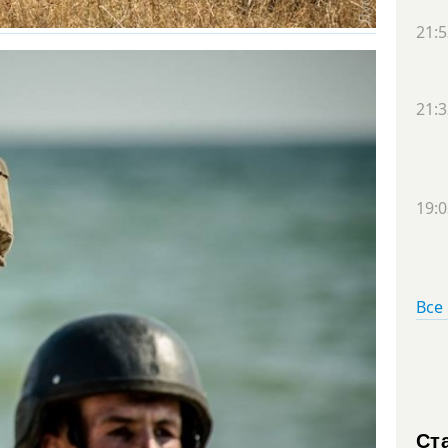
21:5
21:3
19:0
Все
Ст