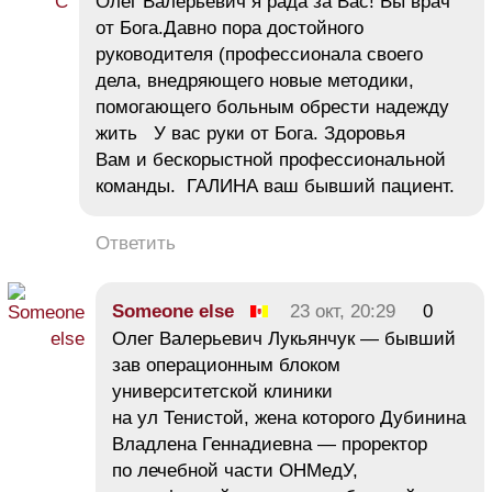
Олег Валерьевич я рада за Вас! Вы врач
от Бога.Давно пора достойного
руководителя (профессионала своего
дела, внедряющего новые методики,
помогающего больным обрести надежду
жить У вас руки от Бога. Здоровья
Вам и бескорыстной профессиональной
команды. ГАЛИНА ваш бывший пациент.
Ответить
Someone else
23 окт, 20:29
0
Олег Валерьевич Лукьянчук — бывший
зав операционным блоком
университетской клиники
на ул Тенистой, жена которого Дубинина
Владлена Геннадиевна — проректор
по лечебной части ОНМедУ,