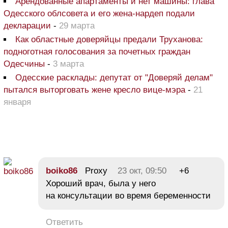
Арендованные апартаменты и нет машины: глава
Одесского облсовета и его жена-нардеп подали
декларации
-
29 марта
Как областные доверяйцы предали Труханова:
подноготная голосования за почетных граждан
Одесчины
-
3 марта
Одесские расклады: депутат от "Доверяй делам"
пытался выторговать жене кресло вице-мэра
-
21
января
boiko86
Proxy
23 окт, 09:50
+6
Хороший врач, была у него
на консультации во время беременности
Ответить