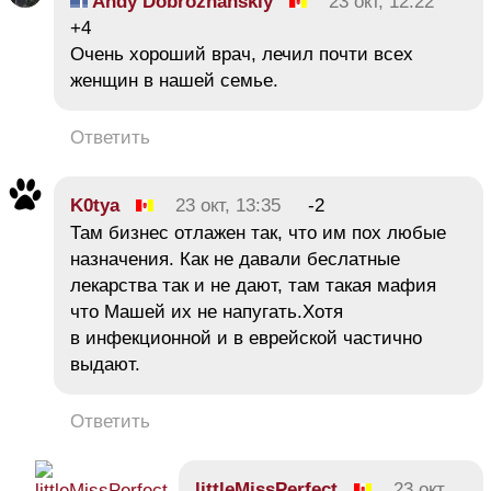
Andy Dobrozhanskiy
23 окт, 12:22
+4
Очень хороший врач, лечил почти всех
женщин в нашей семье.
Ответить
K0tya
23 окт, 13:35
-2
Там бизнес отлажен так, что им пох любые
назначения. Как не давали беслатные
лекарства так и не дают, там такая мафия
что Машей их не напугать.Хотя
в инфекционной и в еврейской частично
выдают.
Ответить
littleMissPerfect
23 окт,