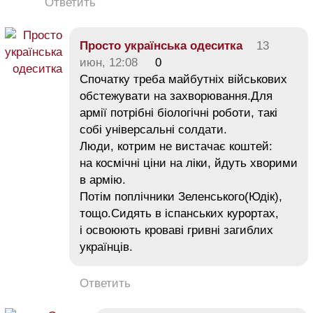
Ответить
Просто українська одеситка
13
июн, 12:08
0
Спочатку треба майбутніх військових
обстежувати на захворювання.Для
армії потрібні біологічні роботи, такі
собі універсальні солдати.
Люди, котрим не вистачає коштей:
на космічні ціни на ліки, йдуть хворими
в армію.
Потім поплічники Зеленського(Юдік),
тощо.Сидять в іспанських курортах,
і освоюють кроваві гривні загиблих
українців.
Ответить