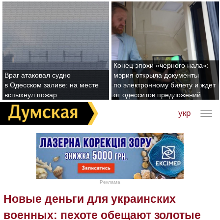
Конец эпохи «черного нала»:
Враг атаковал судно
мэрия открыла документы
в Одесском заливе: на месте
по электронному билету и ждет
вспыхнул пожар
от одесситов предложений
укр
Реклама
Новые деньги для украинских
военных: пехоте обещают золотые