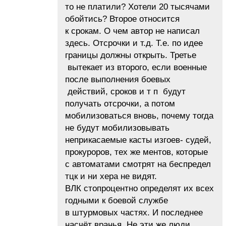
то не платили? Хотели 20 тысячами
обойтись? Второе относится
к срокам. О чем автор не написал
здесь. Отсрочки и т.д. Т.е. по идее
границы должны открыть. Третье
вытекает из второго, если военные
после выполнения боевых
действий, сроков и т п будут
получать отсрочки, а потом
мобилизоваться вновь, почему тогда
не будут мобилизовывать
неприкасаемые касты изгоев- судей,
прокуроров, тех же ментов, которые
с автоматами смотрят на беспредел
тцк и ни хера не видят.
ВЛК стопроцентно определят их всех
годными к боевой службе
в штурмовых частях. И последнее
насчёт вранья. Не эти же люди