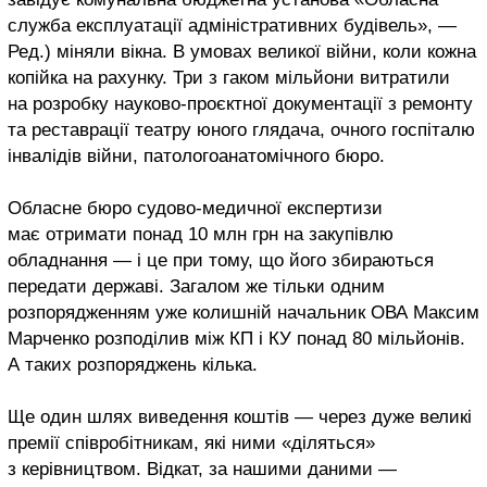
служба експлуатації адміністративних будівель», —
Ред.) міняли вікна. В умовах великої війни, коли кожна
копійка на рахунку. Три з гаком мільйони витратили
на розробку науково-проєктної документації з ремонту
та реставрації театру юного глядача, очного госпіталю
інвалідів війни, патологоанатомічного бюро.
Обласне бюро судово-медичної експертизи
має отримати понад 10 млн грн на закупівлю
обладнання — і це при тому, що його збираються
передати державі. Загалом же тільки одним
розпорядженням уже колишній начальник ОВА Максим
Марченко розподілив між КП і КУ понад 80 мільйонів.
А таких розпоряджень кілька.
Ще один шлях виведення коштів — через дуже великі
премії співробітникам, які ними «діляться»
з керівництвом. Відкат, за нашими даними —