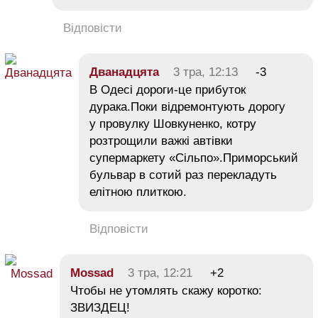
Відповісти
Дванадцята
3 тра, 12:13
-3
В Одесі дороги-це прибуток
дурака.Поки відремонтують дорогу
у провулку Шовкуненко, котру
розтрощили важкі автівки
супермаркету «Сільпо».Приморський
бульвар в сотий раз перекладуть
елітною плиткою.
Відповісти
Mossad
3 тра, 12:21
+2
Чтобы не утомлять скажу коротко:
ЗВИЗДЕЦ!