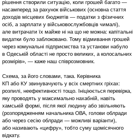
рішення створили ситуацію, коли грошей багато —
насамперед за рахунок військових (основна стаття
доходів місцевих бюджетів — податки з фізичних
осіб, а зарплати у військовослужбовців чималі),
але витрачати їх майже ні на що не можна: капітальні
видатки було заблоковано. Тому відмивання грошей
через комунальні підприємства та установи набуло
в Одеській області не просто великих, а колосальних
розмірів», — каже наш співрозмовник.
Схема, за його словами, така. Керівника
КП або КУ звинувачують у всіх смертних гріхах:
розпилі, неефективності тощо. Ініціюється перевірка,
яку проводять у максимально нахабній, навіть
хамській формі, після якої людину або звільняють
(розпорядженням начальника ОВА, голови облради
або через сесію облради — можливі варіанти),
або називають «цифру», тобто суму щомісячного
відкату.