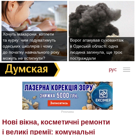
Хочуть макарони, котлети
та курку: чим годуватимуть
Ворог атакував суховантаж
одеських школярів і чому
в Одеській області: одна
до початку навчального року
людина загинула, ще троє
можуть не встигнути?
постраждали
рус
Реклама
Нові вікна, косметичні ремонти
і великі премії: комунальні