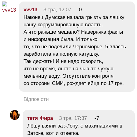
vvv13
3 тра, 12:07
0
Наконец Думская начала грызть за ляшку
нашу коррумпированную власть.
А что раньше мешало? Наверняка факты
и информация была. И только
то, что не поделили Черноморье. 5 власть
заработала на полную катушку.
Так держать! И не надо говорить,
что не время, льете на чью-то чужую
мельницу воду. Отсутствие контроля
со стороны СМИ, рождает яйца по 17 грн.
Відповісти
тетя Фира
3 тра, 17:37
-7
Лёшу взяли за ж*опу, с махинациями в
Затоке, вот и ответка.