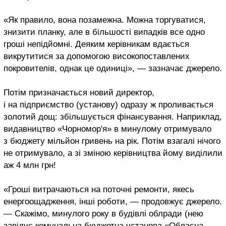
«Як правило, вона позамежна. Можна торгуватися,
знизити планку, але в більшості випадків все одно
гроші непідйомні. Деяким керівникам вдається
викрутитися за допомогою високопоставлених
покровителів, однак це одиниці», — зазначає джерело.
Потім призначається новий директор,
і на підприємство (установу) одразу ж проливається
золотий дощ: збільшується фінансування. Наприклад,
видавництво «Чорномор'я» в минулому отримувало
з бюджету мільйон гривень на рік. Потім взагалі нічого
не отримувало, а зі зміною керівництва йому виділили
аж 4 млн грн!
«Гроші витрачаються на поточні ремонти, якесь
енергоощадження, інші роботи, — продовжує джерело.
— Скажімо, минулого року в будівлі облради (нею
завідує комунальна бюджетна установа «Обласна