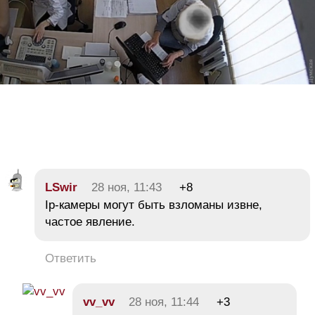
LSwir
28 ноя, 11:43
+8
Ip-камеры могут быть взломаны извне,
частое явление.
Ответить
vv_vv
28 ноя, 11:44
+3