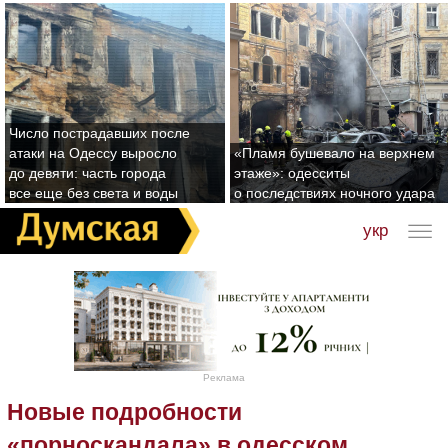
Число пострадавших после
атаки на Одессу выросло
«Пламя бушевало на верхнем
до девяти: часть города
этаже»: одесситы
все еще без света и воды
о последствиях ночного удара
укр
Реклама
Новые подробности
«порноскандала» в одесском