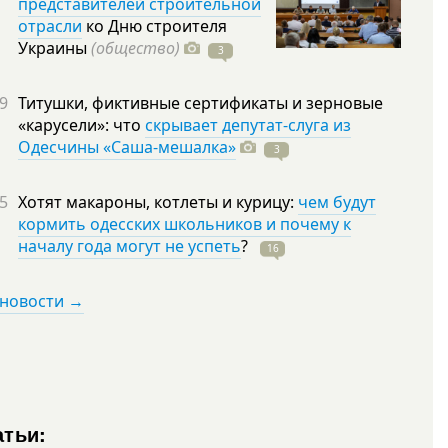
представителей строительной
отрасли
ко Дню строителя
Украины
(общество)
3
9
Титушки, фиктивные сертификаты и зерновые
«карусели»: что
скрывает депутат-слуга из
Одесчины «Саша-мешалка»
3
5
Хотят макароны, котлеты и курицу:
чем будут
кормить одесских школьников и почему к
началу года могут не успеть
?
16
 новости →
атьи: