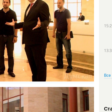
15:2
13:3
Все
Ст