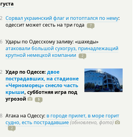
вгуста
2
Сорвал украинский флаг и потоптался по нему
:
одессит может сесть на три
года
7
6
Удары по Одесскому заливу: «шахеды»
атаковали большой сухогруз, принадлежащий
крупной немецкой компании
2
2
Удар по Одессе:
двое
пострадавших, на стадионе
«Черноморец» снесло часть
крыши
, субботняя игра под
угрозой
5
8
Атака на Одессу:
в городе прилет, в море горит
судно, есть пострадавшие
(обновлено, фото)
2