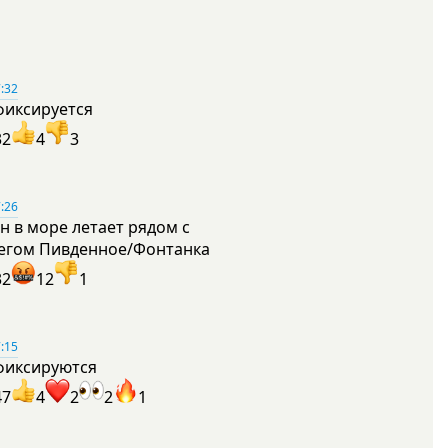
:32
фиксируется
32
4
3
:26
н в море летает рядом с
егом Пивденное/Фонтанка
32
12
1
:15
фиксируются
47
4
2
2
1