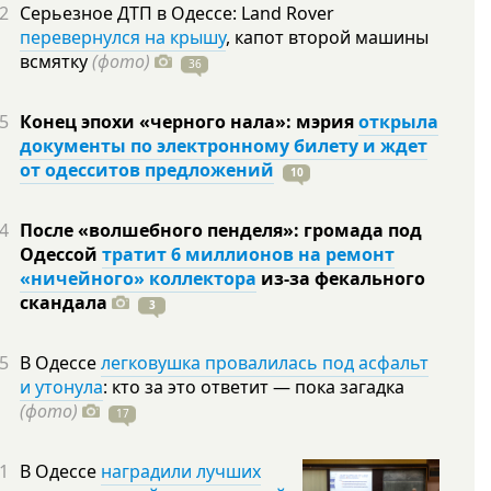
2
Серьезное ДТП в Одессе: Land Rover
перевернулся на крышу
, капот второй машины
всмятку
(фото)
36
5
Конец эпохи «черного нала»: мэрия
открыла
документы по электронному билету и ждет
от одесситов предложений
10
4
После «волшебного пенделя»: громада под
Одессой
тратит 6 миллионов на ремонт
«ничейного» коллектора
из-за фекального
скандала
3
5
В Одессе
легковушка провалилась под асфальт
и утонула
: кто за это ответит — пока загадка
(фото)
17
1
В Одессе
наградили лучших