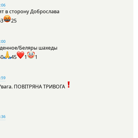
:06
ят в сторону Доброслава
63
25
:00
денное/Беляры шахеды
50
45
1
1
:59
Увага. ПОВІТРЯНА ТРИВОГА
1
:36