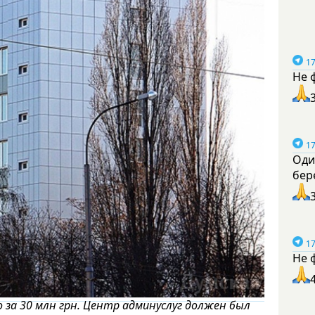
17
Не 
17
Оди
бер
17
Не 
за 30 млн грн. Центр админуслуг должен был