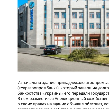
Изначально здание принадлежало агропромы
(«Украгропромбанк»), который завершил долго
банкротства «Украины» его передали Государс
В нем разместился Апелляционный хозяйствен
о своих правах на здание объявил облсовет, к