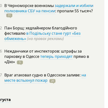
0
В Черноморске военкомы
задержали и избили
полковника СБУ на пенсии
: пропали 55
тысяч?
31
2
Пан Борщ: хедлайнером благодійного
фестивалю
в Подільську стане гурт «Без
обмежень»
(на правах реклами)
6
Нежданчики от инспекторов: штрафы за
парковку в Одессе
теперь приходят
прямо в
«Дію»
5
7
Враг атаковал судно в Одесском заливе:
на
месте вспыхнул пожар
20
вгуста