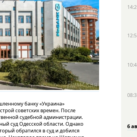
14:2
12:5
10:4
08:3
шленному банку «Украина»
строй советских времен. После
твенной судебной администрации.
ный суд Одесской области. Однако
6 а
оторый обратился в суд и добился