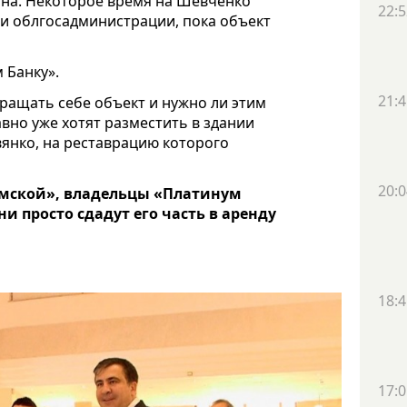
она. Некоторое время на Шевченко
22:5
 и облгосадминистрации, пока объект
 Банку».
21:4
вращать себе объект и нужно ли этим
вно уже хотят разместить в здании
янко, на реставрацию которого
20:0
Думской», владельцы «Платинум
и просто сдадут его часть в аренду
18:4
17:0