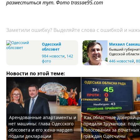
разместиться тут. Фото trassae95.com
Заметили ошибку? Выделяйте слова с ошибкой и нажи
Одесский
Михаил Саака
облсовет
бывший губернат
Одесской области
984 новости
,
142
фото
446 новостей
,
8
Новости по этой теме:
Арендованные апартаменты и
Как областные доверяйц
нет машины: глава Одесского
предали Труханова: подн
облсовета и его жена-нардеп
голосования за почетных
подали декларации
граждан Одесчины