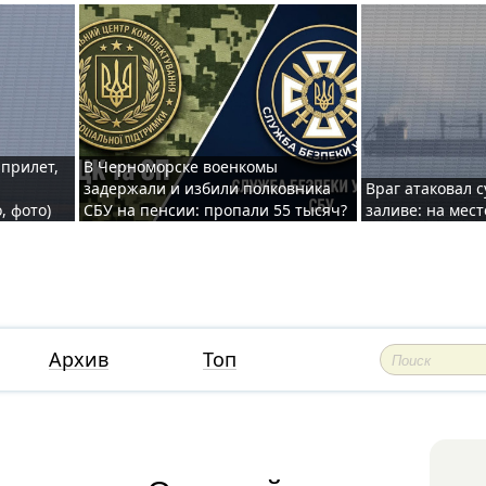
 прилет,
В Черноморске военкомы
задержали и избили полковника
Враг атаковал 
, фото)
СБУ на пенсии: пропали 55 тысяч?
заливе: на мес
Архив
Топ