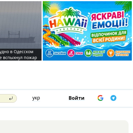
судно в Одесском
те вспыхнул пожар
укр
Войти