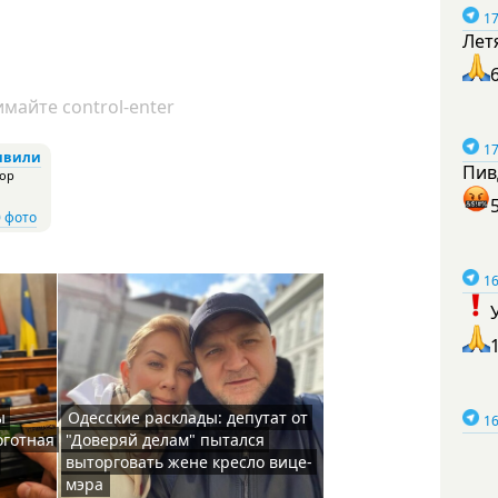
17
Лет
майте control-enter
17
швили
Пив
ор
0 фото
16
ы
Одесские расклады: депутат от
16
оготная
"Доверяй делам" пытался
выторговать жене кресло вице-
мэра