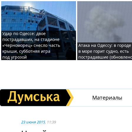
Удар по Одессе: двое
пострадавших, на стадионе
«Черноморец» снесло часть
Атака на Одессу: в городе
крыши, субботняя игра
в море горит судно, есть
под угрозой
пострадавшие (обновлено
Материалы
23 июня 2015
, 11:39