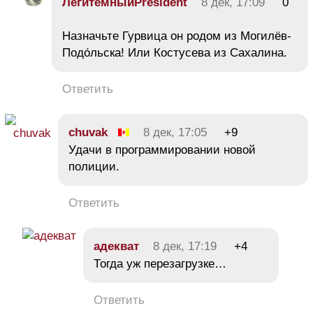
ЛегитемныйPresident
8 дек, 17:09
0
Назначьте Гурвица он родом из Могилёв-
Подо́льска! Или Костусева из Сахалина.
Ответить
chuvak
8 дек, 17:05
+9
Удачи в программировании новой
полиции.
Ответить
адекват
8 дек, 17:19
+4
Тогда уж перезагрузке…
Ответить