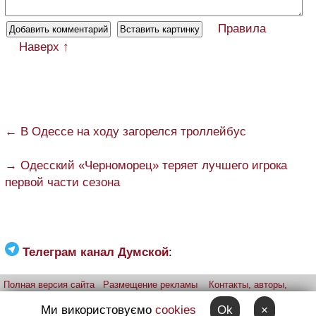
Правила
Наверх ↑
← В Одессе на ходу загорелся троллейбус
→ Одесский «Черноморец» теряет лучшего игрока
первой части сезона
Телеграм канал Думской
:
Полная версия сайта
Размещение рекламы
Контакты, авторы,
редакция
Telegram-канал
Приложение:
iPhone
Android
Ми використовуємо
cookies
Ok
×