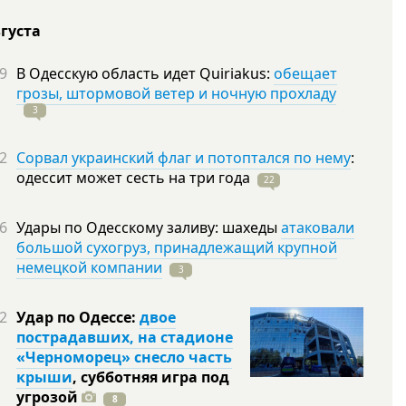
вгуста
9
В Одесскую область идет Quiriakus:
обещает
грозы, штормовой ветер и ночную прохладу
3
2
Сорвал украинский флаг и потоптался по нему
:
одессит может сесть на три
года
22
6
Удары по Одесскому заливу: шахеды
атаковали
большой сухогруз, принадлежащий крупной
немецкой компании
3
2
Удар по Одессе:
двое
пострадавших, на стадионе
«Черноморец» снесло часть
крыши
, субботняя игра под
угрозой
8