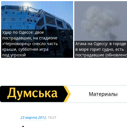
Удар по Одессе: двое
пострадавших, на стадионе
«Черноморец» снесло часть
Атака на Одессу: в городе
крыши, субботняя игра
в море горит судно, есть
под угрозой
пострадавшие (обновлено
Материалы
23 марта 2012
, 19:21