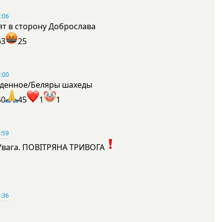
:06
ят в сторону Доброслава
63
25
:00
денное/Беляры шахеды
50
45
1
1
:59
Увага. ПОВІТРЯНА ТРИВОГА
1
:36