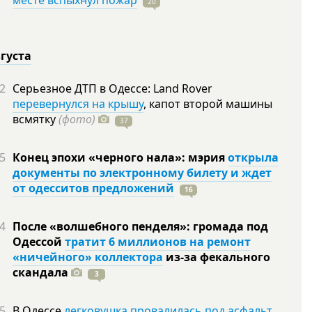
месте вспыхнул пожар
20
вгуста
2
Серьезное ДТП в Одессе: Land Rover
перевернулся на крышу
, капот второй машины
всмятку
(фото)
37
5
Конец эпохи «черного нала»: мэрия
открыла
документы по электронному билету и ждет
от одесситов предложений
16
4
После «волшебного пенделя»: громада под
Одессой
тратит 6 миллионов на ремонт
«ничейного» коллектора
из-за фекального
скандала
3
5
В Одессе
легковушка провалилась под асфальт