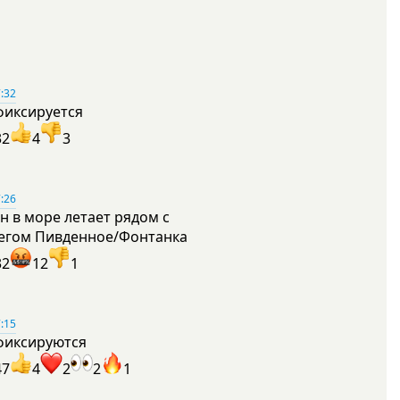
:32
фиксируется
32
4
3
:26
н в море летает рядом с
егом Пивденное/Фонтанка
32
12
1
:15
фиксируются
47
4
2
2
1