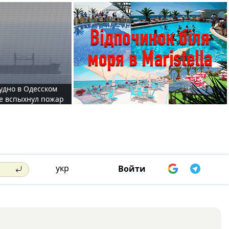
судно в Одесском
те вспыхнул пожар
укр
Войти