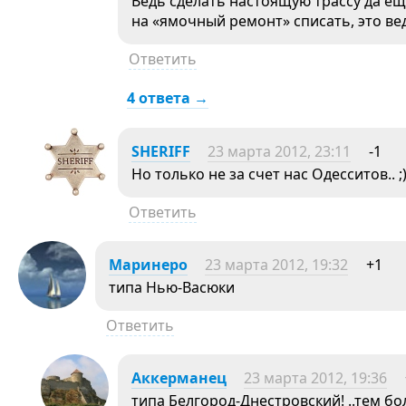
Ведь сделать настоящую трассу да ещ
на «ямочный ремонт» списать, это ве
Ответить
4 ответа →
SHERIFF
23 марта 2012, 23:11
-1
Но только не за счет нас Одесситов.. ;
Ответить
Маринеро
23 марта 2012, 19:32
+1
типа Нью-Васюки
Ответить
Аккерманец
23 марта 2012, 19:36
типа Белгород-Днестровский! ..тем бо