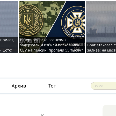
 прилет,
В Черноморске военкомы
задержали и избили полковника
Враг атаковал 
, фото)
СБУ на пенсии: пропали 55 тысяч?
заливе: на мес
Архив
Топ