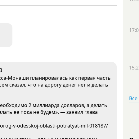
17:0
9
15:2
3
есса-Монаши планировалась как первая часть
ем сказал, что на дорогу денег нет и делать
Все
необходимо 2 миллиарда долларов, а делать
елать ее пока не будем», — заявил глава
rog-v-odesskoj-oblasti-potratyat-mil-018187/