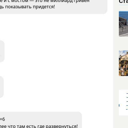
Ст
е и с мостом — это не миллиард гривен
дь показывать придется!
)
+6
лее что там есть где развернуться!