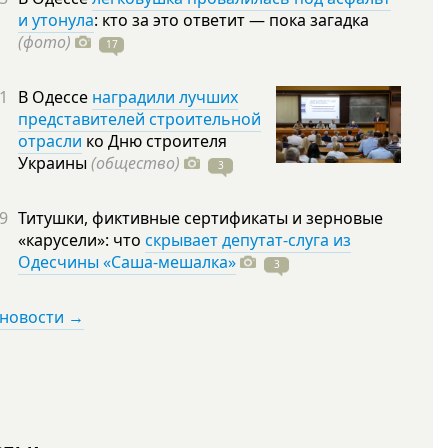
и утонула
: кто за это ответит — пока загадка
(фото)
17
1
В Одессе
наградили лучших
представителей строительной
отрасли
ко Дню строителя
Украины
(общество)
3
9
Титушки, фиктивные сертификаты и зерновые
«карусели»: что
скрывает депутат-слуга из
Одесчины «Саша-мешалка»
3
 новости →