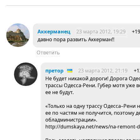
Аккерманец
23 марта 2012, 19:29
+1
давно пора развить Аккерман!!
Ответить
претор
23 марта 2012, 21:19
+1
Не будет никакой дороги! Дорога Од
трассы Одесса-Рени. Губер мотя уже вс
ее не будут.
«Только на одну трассу Одесса–Рени 
ее по частям не получится, поэтому д
обладминистрации».
http://dumskaya.net/news/na-remont-do