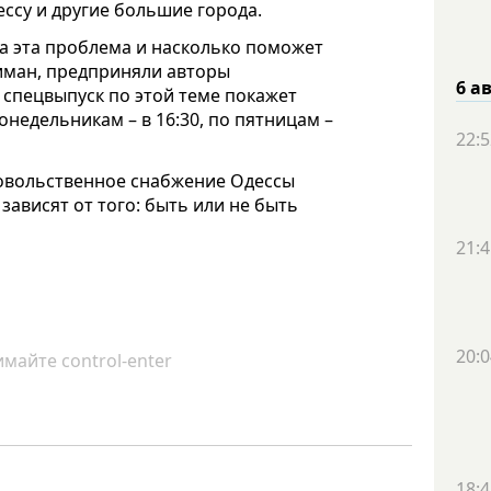
ссу и другие большие города.
ла эта проблема и насколько поможет
лиман, предприняли авторы
6 а
спецвыпуск по этой теме покажет
понедельникам – в 16:30, по пятницам –
22:5
довольственное снабжение Одессы
зависят от того: быть или не быть
21:4
20:0
майте control-enter
18:4