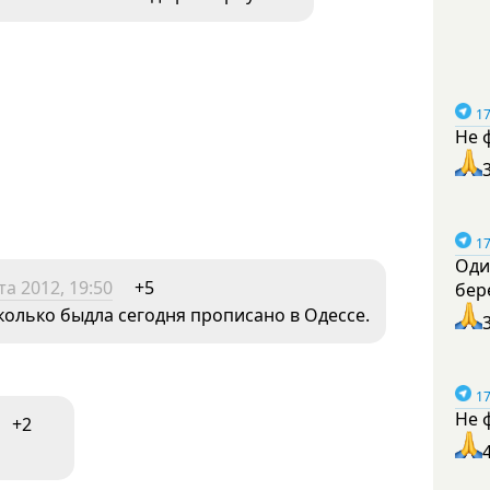
17
Не 
17
Оди
та 2012, 19:50
+5
бер
колько быдла сегодня прописано в Одессе.
17
Не 
+2