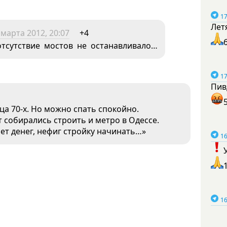
17
Лет
 марта 2012, 20:07
+4
отсутствие мостов не останавливало…
17
Пив
ца 70-х. Но можно спать спокойно.
т собирались строить и метро в Одессе.
 нет денег, нефиг стройку начинать…»
16
16