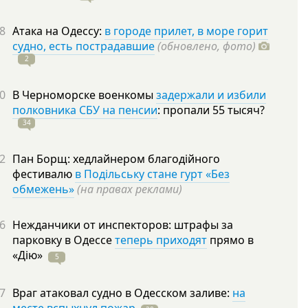
8
Атака на Одессу:
в городе прилет, в море горит
судно, есть пострадавшие
(обновлено, фото)
2
0
В Черноморске военкомы
задержали и избили
полковника СБУ на пенсии
: пропали 55
тысяч?
34
2
Пан Борщ: хедлайнером благодійного
фестивалю
в Подільську стане гурт «Без
обмежень»
(на правах реклами)
6
Нежданчики от инспекторов: штрафы за
парковку в Одессе
теперь приходят
прямо в
«Дію»
5
7
Враг атаковал судно в Одесском заливе:
на