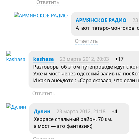
Ответить
АРМЯНСКОЕ РАДИО
23
А вот татаро-монголов 
Ответить
kashasa
23 марта 2012, 20:03
+17
Разговоры об этом путепроводе идут с кон
Уже и мост через одесский залив на посКо
И как в анекдоте : «Сара сказала, что если
Ответить
Дулин
23 марта 2012, 21:18
+4
Херрасе спальный район, 70 км..
а мост — это фантазия:)