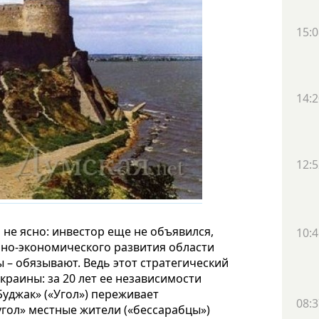
15:0
14:2
12:5
 не ясно: инвестор еще не объявился,
10:4
ьно-экономического развития области
 – обязывают. Ведь этот стратегический
краины: за 20 лет ее независимости
Буджак» («Угол») переживает
08:3
угол» местные жители («бессарабцы»)