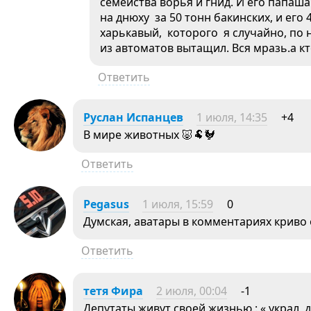
семейства ворья и гнид. И его папаша
на днюху за 50 тонн бакинских, и его
харькавый, которого я случайно, по н
из автоматов вытащил. Вся мразь.а кт
Ответить
Руслан Испанцев
1 июля, 14:35
+4
В мире животных 🐷🐏🐓
Ответить
Pegasus
1 июля, 15:59
0
Думская, аватары в комментариях криво
Ответить
тетя Фира
2 июля, 00:04
-1
Депутаты живут своей жизнью : « украл, 