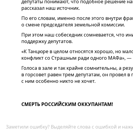
депутаты понимают, что подобное решение на
рассказал наш источник.
По его словам, именно после этого внутри фр
о смене председателя земельной комиссии.
При этом наш собеседник сомневается, что и
поддержку депутатов.
«К Танцюре в целом относятся хорошо, но мал
конфликт со Страшным ради одного МАФа», — 
Голоса в зале и так крайне сомнительны, а ре
в горсовет равен трем депутатам, он провел в
с ним особенно никто не хочет.
СМЕРТЬ РОССИЙСКИМ ОККУПАНТАМ!
Заметили ошибку? Выделяйте слова с ошибкой и нажи