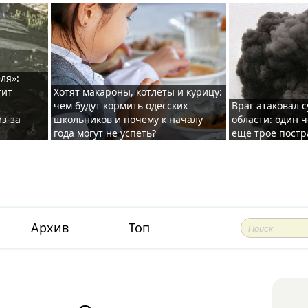
ля»:
тит
Хотят макароны, котлеты и курицу:
чем будут кормить одесских
Враг атаковал с
з-за
школьников и почему к началу
области: один ч
года могут не успеть?
еще трое постр
Архив
Топ