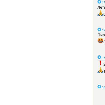
17
Лет
17
Пив
16
16