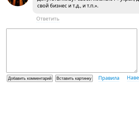
свой бизнес и т.д., и т.п.».
Ответить
Наве
Правила