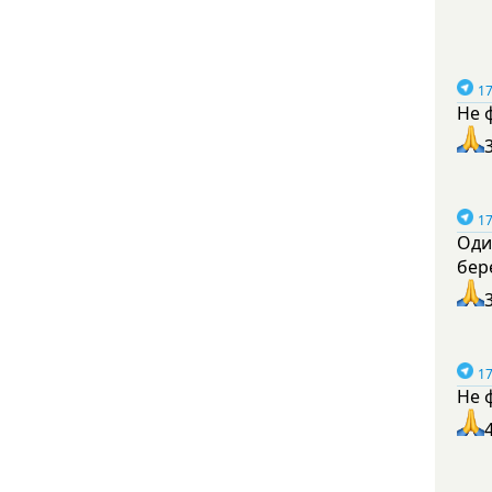
17
Не 
17
Оди
бер
17
Не 