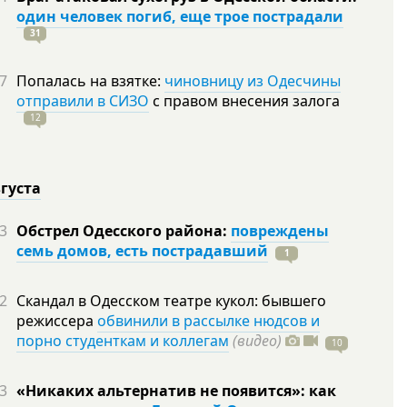
один человек погиб, еще трое пострадали
31
7
Попалась на взятке:
чиновницу из Одесчины
отправили в СИЗО
с правом внесения залога
12
вгуста
3
Обстрел Одесского района:
повреждены
семь домов, есть пострадавший
1
2
Скандал в Одесском театре кукол: бывшего
режиссера
обвинили в рассылке нюдсов и
порно студенткам и коллегам
(видео)
10
3
«Никаких альтернатив не появится»: как