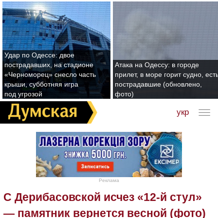
Удар по Одессе: двое
пострадавших, на стадионе
Атака на Одессу: в городе
«Черноморец» снесло часть
прилет, в море горит судно, ест
крыши, субботняя игра
пострадавшие (обновлено,
под угрозой
фото)
укр
Реклама
С Дерибасовской исчез «12-й стул»
— памятник вернется весной (фото)