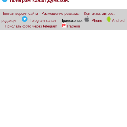
Телеграм канал Думской
:
Полная версия сайта
Размещение рекламы
Контакты, авторы,
редакция
Telegram-канал
Приложение:
iPhone
Android
Прислать фото через telegram
Patreon