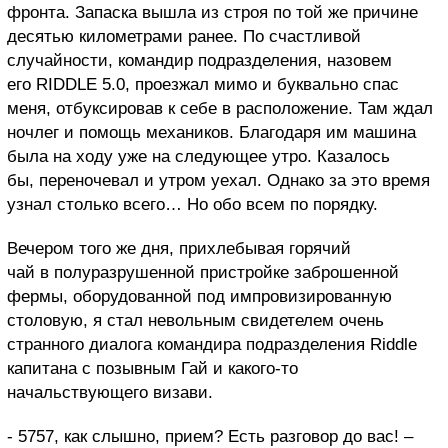
фронта. Запаска вышла
из строя по той же причине
десятью километрами ранее. По счастливой
случайности, к
омандир подразделения, назовем
его R
IDDLE
5.0
, проезжал мимо и буквально спас
меня, отбуксировав к себе в расположение. Там ждал
ночлег и помощь механиков. Благодаря им машина
была на ходу уже на следующее утро. Казалось
бы, переночевал и утром уехал. Однако за это время
узнал столько всего… Но обо всем по порядку.
Вечером того же дня, прихлебывая горячий
чай в полуразрушенной пристройке заброшенной
фермы, оборудованной под импровизированную
столовую, я стал невольным свидетелем очень
странного диалога командира подразделения
Riddle
капитана с позывным Гай и какого-то
начальствующего визави.
- 5757, как слышно, прием? Есть разговор до вас! –