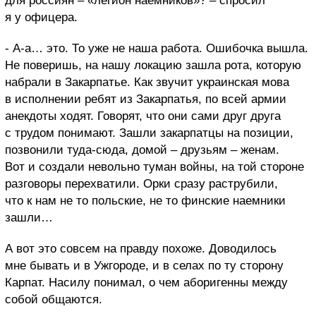
для россиян – «легион наемников»? – спросил
я у офицера.
- А-а… это. То уже не наша работа. Ошибочка вышла.
Не поверишь, на нашу локацию зашла рота, которую
набрали в Закарпатье. Как звучит украинская мова
в исполнении ребят из Закарпатья, по всей армии
анекдоты ходят. Говорят, что они сами друг друга
с трудом понимают. Зашли закарпатцы на позиции,
позвонили туда-сюда, домой – друзьям – женам.
Вот и создали невольно туман войны, на той стороне
разговоры перехватили. Орки сразу раструбили,
что к нам не то польские, не то финские наемники
зашли…
А вот это совсем на правду похоже. Доводилось
мне бывать и в Ужгороде, и в селах по ту сторону
Карпат. Насилу понимал, о чем аборигенны между
собой общаются.