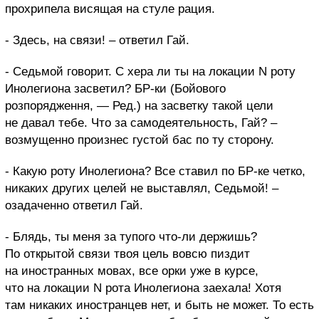
прохрипела висящая на стуле рация.
- Здесь, на связи! – ответил Гай.
- Седьмой говорит. С хера ли ты на локации
N
роту
Инолегиона засветил? БР-ки (Бойового
розпорядження, — Ред.) на засветку такой цели
не давал тебе. Что за самодеятельность, Гай? –
возмущенно произнес густой бас по ту сторону.
- Какую роту Инолегиона? Все ставил по БР-ке четко,
никаких других целей не выставлял, Седьмой! –
озадаченно ответил Гай.
- Блядь, ты меня за тупого что-ли держишь?
По открытой связи твоя цель вовсю пиздит
на иностранных мовах, все орки уже в курсе,
что на локации
N
рота Инолегиона заехала! Хотя
там никаких иностранцев нет, и быть не может. То есть