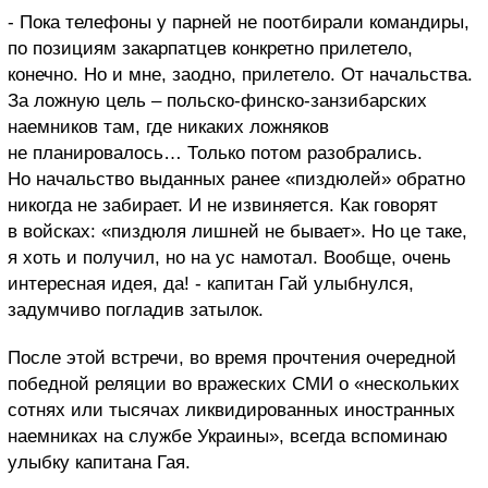
-
Пока телефоны у парней не поотбирали командиры,
по позициям закарпатцев конкретно прилетело,
конечно. Но и мне, заодно, прилетело. От начальства.
За ложную цель – польско-финско-занзибарских
наемников там, где никаких ложняков
не планировалось… Только потом разобрались.
Но начальство выданных ранее «пиздюлей» обратно
никогда не забирает. И не извиняется. Как говорят
в войсках: «пиздюля лишней не бывает». Но це таке,
я хоть и получил, но на ус намотал. Вообще, очень
интересная идея, да! - капитан Гай улыбнулся,
задумчиво погладив затылок.
После этой встречи, во время прочтения очередной
победной реляции во вражеских СМИ о «нескольких
сотнях или тысячах ликвидированных иностранных
наемниках на службе Украины», всегда вспоминаю
улыбку капитана Гая.