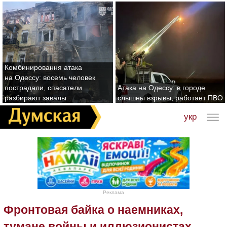
Комбинировання атака
на Одессу: восемь человек
пострадали, спасатели
Атака на Одессу: в городе
разбирают завалы
слышны взрывы, работает ПВО
укр
Реклама
Фронтовая байка о наемниках,
тумане войны и иллюзионистах