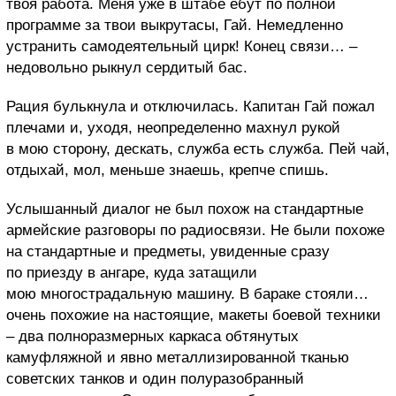
твоя работа. Меня уже в штабе ебут по полной
программе за твои выкрутасы, Гай. Немедленно
устранить самодеятельный цирк! Конец связи… –
недовольно рыкнул сердитый бас.
Рация булькнула и отключилась.
Капитан Гай пожал
плечами и, уходя, неопределенно махнул рукой
в мою сторону, дескать, служба есть служба. Пей чай,
отдыхай, мол, меньше знаешь, крепче спишь.
Услышанный диалог не был похож на стандартные
армейские разговоры по радиосвязи. Не были похоже
на стандартные и предметы, увиденные сразу
по приезду в ангаре, куда затащили
мою многострадальную машину. В бараке стояли…
очень похожие на настоящие, макеты боевой техники
– два полноразмерных каркаса обтянутых
камуфляжной и явно металлизированной тканью
советских танков и один полуразобранный