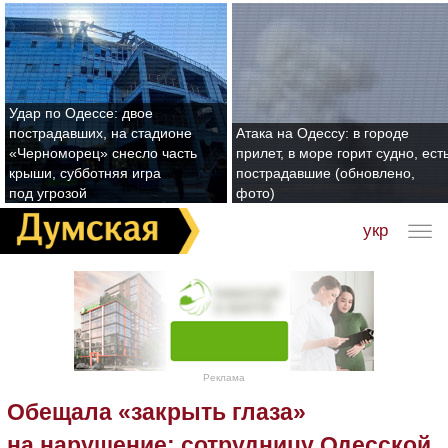
Удар по Одессе: двое
пострадавших, на стадионе
Атака на Одессу: в городе
«Черноморец» снесло часть
прилет, в море горит судно, ест
крыши, субботняя игра
пострадавшие (обновлено,
под угрозой
фото)
укр
Реклама
Обещала «закрыть глаза»
на нарушение: сотрудницу Одесской