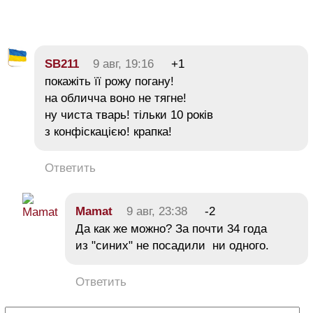
SB211
9 авг, 19:16
+1
покажіть її рожу погану!
на обличча воно не тягне!
ну чиста тварь! тільки 10 років
з конфіскацією! крапка!
Ответить
Mamat
9 авг, 23:38
-2
Да как же можно? За почти 34 года
из "синих" не посадили ни одного.
Ответить