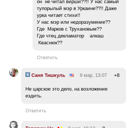
он не читал вирши??!! У нас самый
тупорылый мэр в Уркаине??!! Даже
урка читает стихи!!
У нас мэр или недоразумение??
Где Марков с Трухановым??
Где чтец декламатор алкаш
Кваснюк??
Ответить
Саня Тишкуль
9 мар, 13:07
+8
Не царское это дело, на возложение
ездить.
Ответить