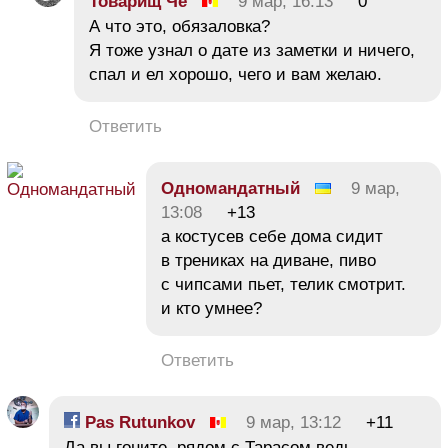
Товарищ Че
9 мар, 16:13
0
А что это, обязаловка?
Я тоже узнал о дате из заметки и ничего,
спал и ел хорошо, чего и вам желаю.
Ответить
Одномандатный
9 мар,
13:08
+13
а костусев себе дома сидит
в трениках на диване, пиво
с чипсами пьет, телик смотрит.
и кто умнее?
Ответить
Pas Rutunkov
9 мар, 13:12
+11
Да вы гоните, рядом с Тарасом ведь