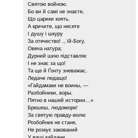
Святою войною.
Бо ви й самі не знаєте,
Що царики коять.
А кричите, що несете
І душу і шкуру
За отечество! ., їй-Богу,
Овеча натура;
Дурний шию підставляє
І не знає за що!
Та ще й Ґонту зневажає,
Ледаче ледащо!
«Гайдамаки не воины, —
Разбойники, воры.
Пятно в нашей истории…»
Брешеш, людоморе!
За святую правду-волю
Розбойник не стане,
Не розкує закований
У ваші кайдани