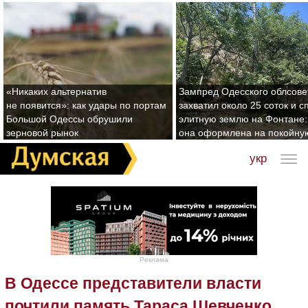
«Никаких альтернатив
Зампред Одесского облсове
не появится»: как удары по портам
захватил около 25 соток и с
Большой Одессы обрушили
элитную землю на Фонтане:
зерновой рынок
она оформлена на покойну
укр
Реклама
В Одессе представители власти
почтили память Тараса Шевченко.