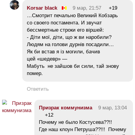
Korsar black
9 мар, 21:57
+19
…Смотрит печально Великий Кобзарь
со своего постамента. И звучат
бессмертные строки его віршей:
- Діти мої, діти, що ж ви наробили?
Людям на голови дурнів посадили…
Як би встав я із могили, бачив
цей «шедевр» —
Мабуть не зайшов би сили, тай знову
помер.
Ответить
Призрак коммунизма
9 мар, 13:04
+12
Почему не было Костусева??!!
Где наш клоун Петруша??!!! Почему