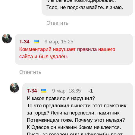
Мы бы все поаплодировали..
Тссс, не подсказывайте..я знаю.
Ответить
T-34
9 мар, 15:25
Комментарий нарушает
правила
нашего
сайта и был удалён.
Ответить
T-34
9 мар, 18:35
-1
И какое правило я нарушил?
То что предложил вынести этот памятник
за город? Ленина перенесли, памятник
Потемкинцам тоже. Почему этот нельзя?
К Одессе он никаким боком не клеится.
Пусть за городом ему дифирамбы поют.