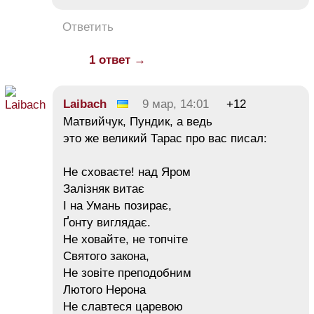
Ответить
1 ответ →
Laibach
9 мар, 14:01
+12
Матвийчук, Пундик, а ведь
это же великий Тарас про вас писал:
Не сховаєте! над Яром
Залізняк витає
І на Умань позирає,
Ґонту виглядає.
Не ховайте, не топчіте
Святого закона,
Не зовіте преподобним
Лютого Нерона
Не славтеся царевою