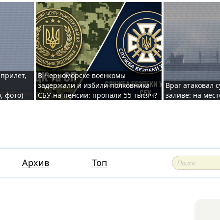
 прилет,
В Черноморске военкомы
задержали и избили полковника
Враг атаковал 
, фото)
СБУ на пенсии: пропали 55 тысяч?
заливе: на мес
Архив
Топ