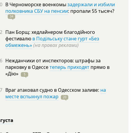
0
В Черноморске военкомы
задержали и избили
полковника СБУ на пенсии
: пропали 55
тысяч?
34
2
Пан Борщ: хедлайнером благодійного
фестивалю
в Подільську стане гурт «Без
обмежень»
(на правах реклами)
6
Нежданчики от инспекторов: штрафы за
парковку в Одессе
теперь приходят
прямо в
«Дію»
5
7
Враг атаковал судно в Одесском заливе:
на
месте вспыхнул пожар
20
вгуста