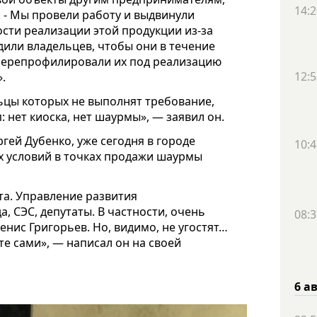
14:2
. - Мы провели работу и выдвинули
сти реализации этой продукции из-за
или владельцев, чтобы они в течение
перепрофилировали их под реализацию
12:5
.
льцы которых не выполнят требование,
 нет киоска, нет шаурмы», — заявил он.
гей Дубенко, уже сегодня в городе
10:4
 условий в точках продажи шаурмы
а. Управление развития
, СЭС, депутаты. В частности, очень
08:3
нис Григорьев. Но, видимо, не угостят…
е сами», — написал он на своей
6 а