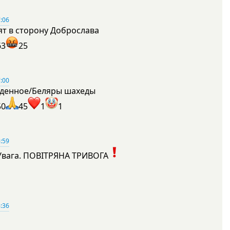
:06
ят в сторону Доброслава
63
25
:00
денное/Беляры шахеды
50
45
1
1
:59
Увага. ПОВІТРЯНА ТРИВОГА
1
:36