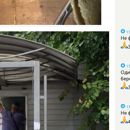
17
Не 
17
Оди
бер
17
Не 