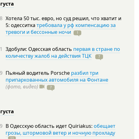
вгуста
8
Хотела 50 тыс. евро, но суд решил, что хватит и
5: одесситка
требовала у рф компенсацию за
тревоги и бессонные ночи
1
1
Здобули: Одесская область
первая в стране по
количеству жалоб на действия ТЦК
7
9
Пьяный водитель Porsche
разбил три
припаркованных автомобиля на Фонтане
(фото, видео)
7
вгуста
9
В Одесскую область идет Quiriakus:
обещает
грозы, штормовой ветер и ночную прохладу
11