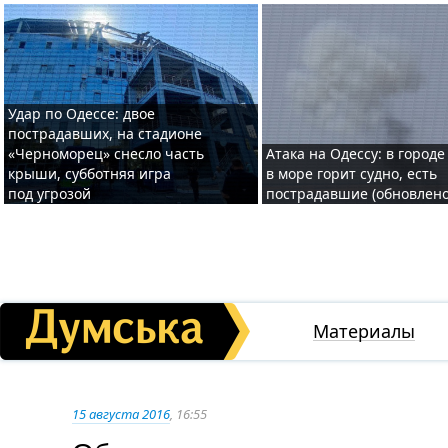
Удар по Одессе: двое
пострадавших, на стадионе
«Черноморец» снесло часть
Атака на Одессу: в городе
крыши, субботняя игра
в море горит судно, есть
под угрозой
пострадавшие (обновлено
Материалы
15 августа 2016
, 16:55