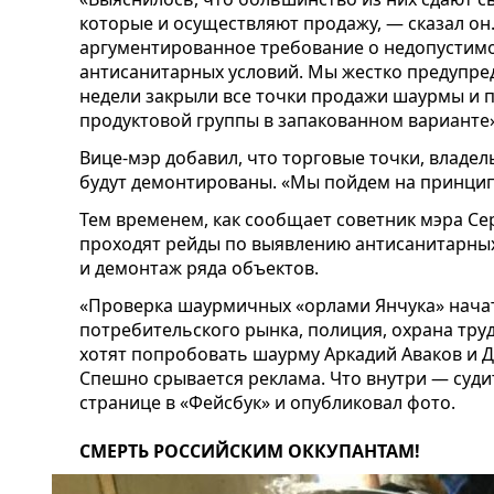
которые и осуществляют продажу, — сказал он
аргументированное требование о недопустимо
антисанитарных условий. Мы жестко предупред
недели закрыли все точки продажи шаурмы и 
продуктовой группы в запакованном варианте»
Вице-мэр добавил, что торговые точки, владе
будут демонтированы. «Мы пойдем на принцип:
Тем временем, как сообщает советник мэра Сер
проходят рейды по выявлению антисанитарных
и демонтаж ряда объектов.
«Проверка шаурмичных «орлами Янчука» начат
потребительского рынка, полиция, охрана труда
хотят попробовать шаурму Аркадий Аваков и Де
Спешно срывается реклама. Что внутри — судит
странице в «Фейсбук» и опубликовал фото.
СМЕРТЬ РОССИЙСКИМ ОККУПАНТАМ!