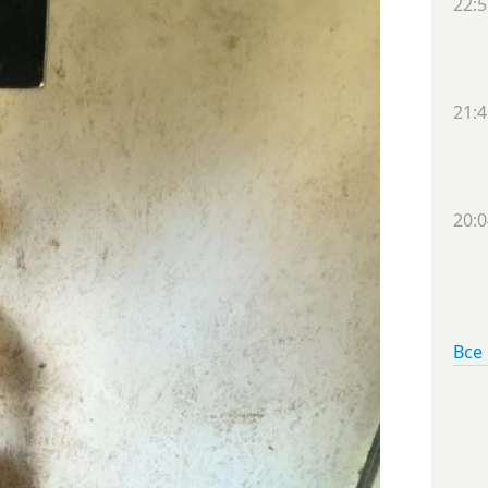
22:5
21:4
20:0
Все