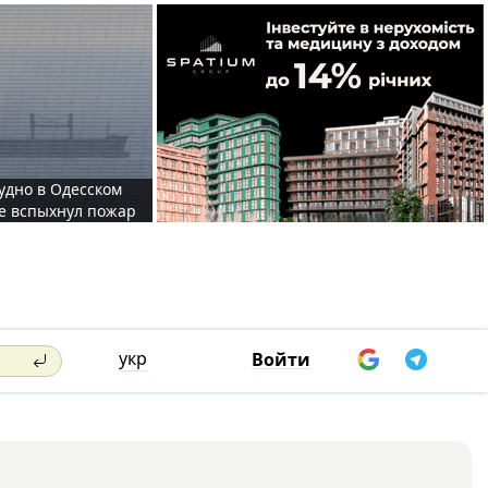
судно в Одесском
те вспыхнул пожар
укр
Войти