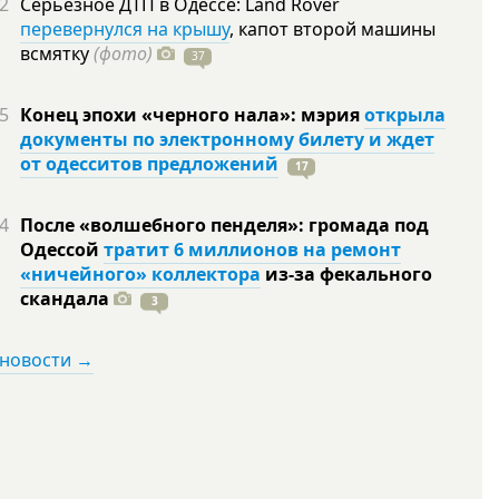
2
Серьезное ДТП в Одессе: Land Rover
перевернулся на крышу
, капот второй машины
всмятку
(фото)
37
5
Конец эпохи «черного нала»: мэрия
открыла
документы по электронному билету и ждет
от одесситов предложений
17
4
После «волшебного пенделя»: громада под
Одессой
тратит 6 миллионов на ремонт
«ничейного» коллектора
из-за фекального
скандала
3
 новости →