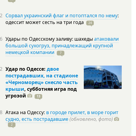
2
Сорвал украинский флаг и потоптался по нему
:
одессит может сесть на три
года
24
6
Удары по Одесскому заливу: шахеды
атаковали
большой сухогруз, принадлежащий крупной
немецкой компании
7
2
Удар по Одессе:
двое
пострадавших, на стадионе
«Черноморец» снесло часть
крыши
, субботняя игра под
угрозой
13
8
Атака на Одессу:
в городе прилет, в море горит
судно, есть пострадавшие
(обновлено, фото)
2