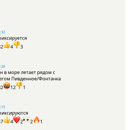
:32
фиксируется
32
4
3
:26
н в море летает рядом с
егом Пивденное/Фонтанка
32
12
1
:15
фиксируются
47
4
2
2
1