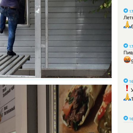
17
Лет
17
Пив
16
16