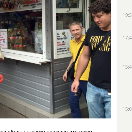
19:3
17:4
15:4
15:0
свои объекты другим предпринимателям,