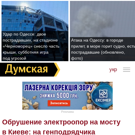
Удар по Одессе: двое
пострадавших, на стадионе
Атака на Одессу: в городе
«Черноморец» снесло часть
прилет, в море горит судно, ест
крыши, субботняя игра
пострадавшие (обновлено,
под угрозой
фото)
укр
Реклама
Обрушение электроопор на мосту
в Киеве: на генподрядчика