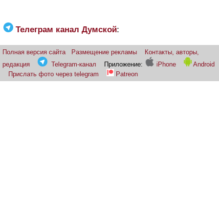
Телеграм канал Думской
:
Полная версия сайта
Размещение рекламы
Контакты, авторы,
редакция
Telegram-канал
Приложение:
iPhone
Android
Прислать фото через telegram
Patreon