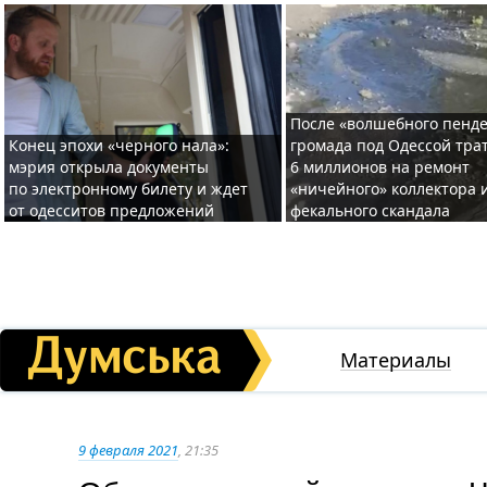
После «волшебного пенде
Конец эпохи «черного нала»:
громада под Одессой тра
мэрия открыла документы
6 миллионов на ремонт
по электронному билету и ждет
«ничейного» коллектора и
от одесситов предложений
фекального скандала
Материалы
9 февраля 2021
, 21:35