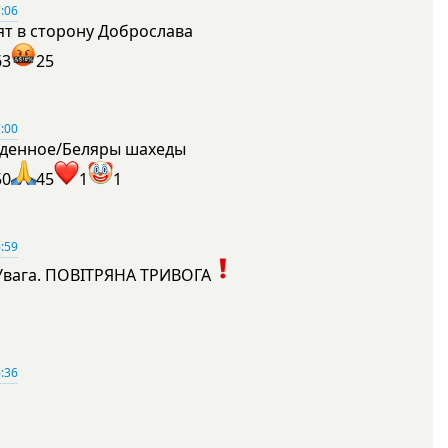
:06
ят в сторону Доброслава
63
25
:00
денное/Беляры шахеды
50
45
1
1
:59
Увага. ПОВІТРЯНА ТРИВОГА
1
:36