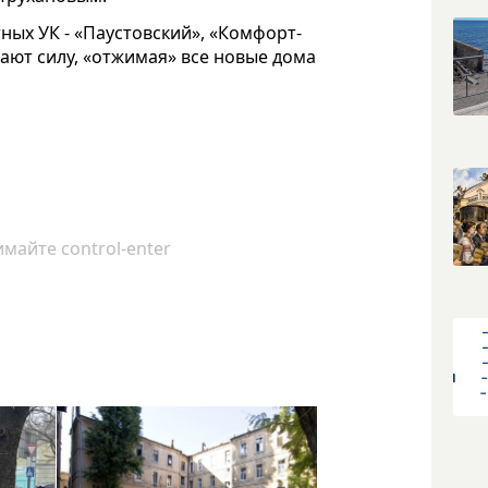
ых УК - «Паустовский», «Комфорт-
ают силу, «отжимая» все новые дома
майте control-enter