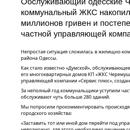
Обслуживающий одесские 
коммунальный ЖКС накопил 
миллионов гривен и постеп
частной управляющей комп
Непростая ситуация сложилась в жилищно-ко
района Одессы.
Как стало известно «Думской», обслуживающе
его многоквартирных домов КП «ЖКС Черемушк
управляющей компании «Сервис плюс», созданн
За неполный год коммунальщики уступили част
обслуживают чуть больше 280 зданий.
Мы попросили прокомментировать происход
городского хозяйства:
«Заставить тот или иной дом перейти под уп
невозможно, для этого необходимо решение с