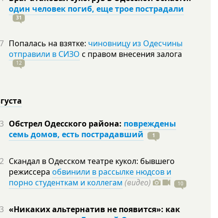
один человек погиб, еще трое пострадали
31
7
Попалась на взятке:
чиновницу из Одесчины
отправили в СИЗО
с правом внесения залога
12
вгуста
3
Обстрел Одесского района:
повреждены
семь домов, есть пострадавший
1
2
Скандал в Одесском театре кукол: бывшего
режиссера
обвинили в рассылке нюдсов и
порно студенткам и коллегам
(видео)
10
3
«Никаких альтернатив не появится»: как