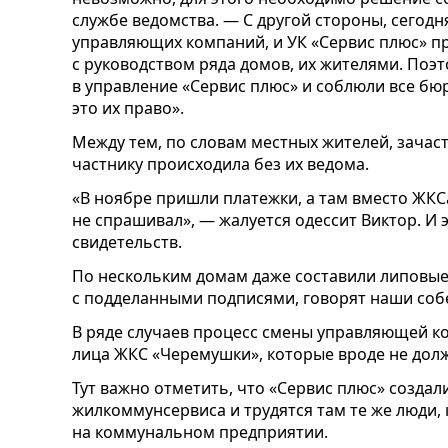
службе ведомства. — С другой стороны, сегодн
управляющих компаний, и УК «Сервис плюс» пр
с руководством ряда домов, их жителями. Поэ
в управление «Сервис плюс» и соблюли все бю
это их право».
Между тем, по словам местных жителей, зачас
частнику происходила без их ведома.
«В ноябре пришли платежки, а там вместо ЖКСа
не спрашивал», — жалуется одессит Виктор. И
свидетельств.
По нескольким домам даже составили липовы
с подделанными подписями, говорят наши со
В ряде случаев процесс смены управляющей 
лица ЖКС «Черемушки», которые вроде не дол
Тут важно отметить, что «Сервис плюс» созда
жилкоммунсервиса и трудятся там те же люди,
на коммунальном предприятии.