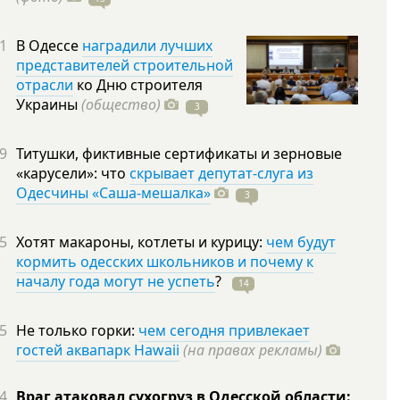
1
В Одессе
наградили лучших
представителей строительной
отрасли
ко Дню строителя
Украины
(общество)
3
9
Титушки, фиктивные сертификаты и зерновые
«карусели»: что
скрывает депутат-слуга из
Одесчины «Саша-мешалка»
3
5
Хотят макароны, котлеты и курицу:
чем будут
кормить одесских школьников и почему к
началу года могут не успеть
?
14
5
Не только горки:
чем сегодня привлекает
гостей аквапарк Hawaii
(на правах рекламы)
4
Враг атаковал сухогруз в Одесской области: