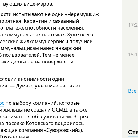
йствующих вице-мэров.
ности испытывают не одни «Черемушки»:
приятная. Карантин и связанный
17:2
ию платежеспособности населения,
а коммунальных платежах. Хуже всего
одесские жилкоммунсервисы получили
 коммунальщикам нанес январский
15:1
5% пользователей. Тем не менее
таки держатся на поверхности
 условии анонимности один
ия. — Думаю, уже в мае нас ждет
Все
рс
по выбору компаний, которые
и жильцы не создали ОСМД, а также
 заниматься обслуживанием. В трех
на поселке Котовского воцарилось
ляющая компания «Суворовский»).
Ст
 Трухановым.