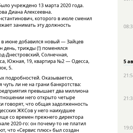
ло учреждено 13 марта 2020 года.
ва Диана Алексеевна.
нстантинович, которого в июле сменил
жает занимать эту должность
08:3
 в июне добавился новый — Зайцев
н день, трижды (!) поменялся
од-Днестровский, Солнечная,
са, Южная, 19, квартира №2 — Одесса,
5 а
ок, 5.
21:5
х подробностей. Оказывается,
чуть ли не на грани банкротства:
предприятия превышает два миллиона
в отношении него открыто четыре
21:3
и говорят, что общая задолженность
десских ЖКСов у него наихудшее
 еще со времен прежнего директора
чале 2020-го: он почему-то не платил
19:0
ют, что «Сервис плюс» был создан