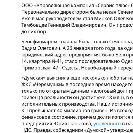
ООО «Управляющая компания «Сервис плюс» бы
Первоначально директором была некая Сечено
Уже в мае руководителем стал Минков Олег Ко
Тамбовцев Геннадий Владимирович. Он продол
до сих пор.
Бенефициаром сначала была только Сеченова,
Вадим Олегович. А 26 января этого года, за оди
юридический адрес предприятия: было Белгор
14, квартира №41, стало последовательно Одес
Приморская, 47 - Одесса, Новобазарный переул
«Думская» выяснила еще несколько любопытны
ЖКС «Черемушки» в последнее время находится 
только по открытым данным налоговый долг 
гривен (в реальности он достиг уже 18 млн), 
исполнительных производства. Наши источник
КП превышает 40 миллионов гривен. Из всех о
финансовое состояние, причем долги копятся
предприятия Юрия Панькова,
уволенного
в на
НДС. Правда, собеседники «Думской» утвержда