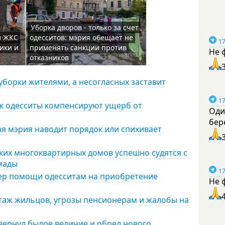
Уборка дворов - только за счет
й ЖКС
одесситов: мэрия обещает не
17
ики и
применять санкции против
Не 
отказников
уборки жителями, а несогласных заставит
17
ак одесситы компенсируют ущерб от
Оди
бер
ая мэрия наводит порядок или спихивает
ских многоквартирных домов успешно судятся с
омады
17
мер помощи одесситам на приобретение
Не 
таж жильцов, угрозы пенсионерам и жалобы на
 вернул былое величие и обрел нового