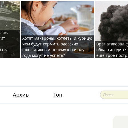
ля»:
тит
Хотят макароны, котлеты и курицу:
чем будут кормить одесских
Враг атаковал с
з-за
школьников и почему к началу
области: один ч
года могут не успеть?
еще трое постр
Архив
Топ