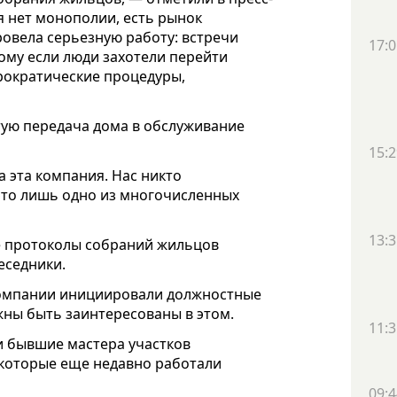
я нет монополии, есть рынок
овела серьезную работу: встречи
17:0
тому если люди захотели перейти
рократические процедуры,
тую передача дома в обслуживание
15:2
 эта компания. Нас никто
 это лишь одно из многочисленных
13:3
е протоколы собраний жильцов
беседники.
компании инициировали должностные
жны быть заинтересованы в этом.
11:3
ли бывшие мастера участков
 которые еще недавно работали
09:4