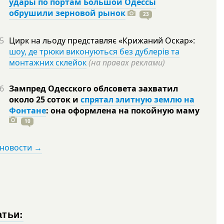
удары по портам Большой Одессы
обрушили зерновой рынок
23
5
Цирк на льоду представляє «Крижаний Оскар»:
шоу, де трюки виконуються без дублерів та
монтажних склейок
(на правах реклами)
6
Зампред Одесского облсовета захватил
около 25 соток и
спрятал элитную землю на
Фонтане
: она оформлена на покойную
маму
10
 новости →
атьи: