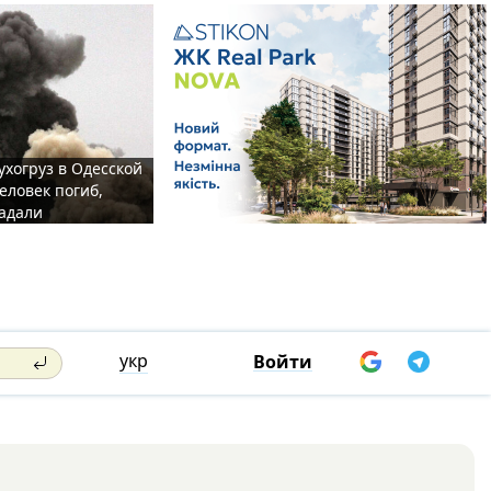
ухогруз в Одесской
еловек погиб,
адали
укр
Войти