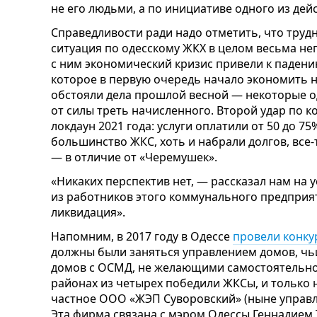
не его людьми, а по инициативе одного из де
Справедливости ради надо отметить, что труд
ситуация по одесскому ЖКХ в целом весьма не
с ним экономический кризис привели к паден
которое в первую очередь начало экономить н
обстояли дела прошлой весной — некоторые 
от силы треть начисленного. Второй удар по
локдаун 2021 года: услуги оплатили от 50 до 7
большинство ЖКС, хоть и набрали долгов, все-
— в отличие от «Черемушек».
«Никаких перспектив нет, — рассказал нам на
из работников этого коммунального предприят
ликвидация».
Напомним, в 2017 году в Одессе
провели конку
должны были заняться управлением домов, чь
домов с ОСМД, не желающими самостоятельно
районах из четырех победили ЖКСы, и только 
частное ООО «ЖЭП Суворовский» (ныне управ
Эта фирма связана с мэром Одессы Геннадием