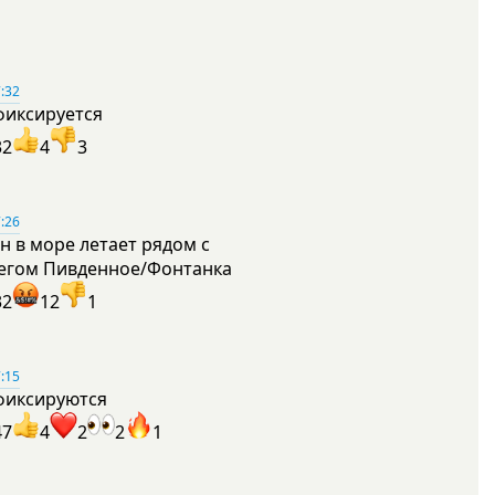
:32
фиксируется
32
4
3
:26
н в море летает рядом с
егом Пивденное/Фонтанка
32
12
1
:15
фиксируются
47
4
2
2
1