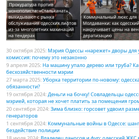
Прокуратура против
монополиста: «Стальканат»
выкидывают с рынка
Коммунальный люкс для
обслуживания одесских лифтов
Молдаванки: как одесски
из-за многолетних махинаций
накручивает цены на вен
на тендерах
дератизацию
30 октября 2025:
Мэрия Одессы «нарежет» дворы для 
комиссия: почему это незаконно
9 апреля 2025:
На машину упало дерево или труба? К
бесхозяйственности мэрии
27 марта 2025:
Уборка территории по-новому: одесск
обязанности?
19 октября 2024:
Деньги на бочку! Совладельцы одес
мэрией, которая не хочет платить за помещения гр
20 сентября 2024:
Зима близко: горсовет удвоил раз
генераторов
1 сентября 2024:
Коммунальные войны в Одессе: шан
бездействие полиции
18 июля 2024:
Владелец ланосов и фур: одесский ЖКС