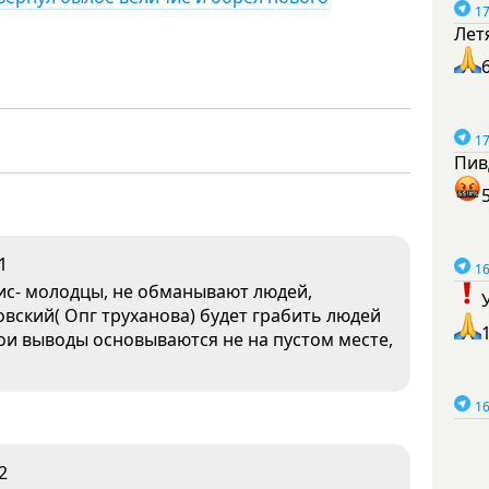
17
Лет
17
Пив
1
16
ис- молодцы, не обманывают людей,
вский( Опг труханова) будет грабить людей
 Мои выводы основываются не на пустом месте,
16
2