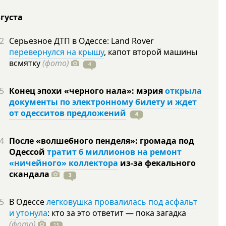
вгуста
2
Серьезное ДТП в Одессе: Land Rover
перевернулся на крышу
, капот второй машины
всмятку
(фото)
4
5
Конец эпохи «черного нала»: мэрия
открыла
документы по электронному билету и ждет
от одесситов предложений
4
4
После «волшебного пенделя»: громада под
Одессой
тратит 6 миллионов на ремонт
«ничейного» коллектора
из-за фекального
скандала
3
5
В Одессе
легковушка провалилась под асфальт
и утонула
: кто за это ответит — пока загадка
(фото)
15