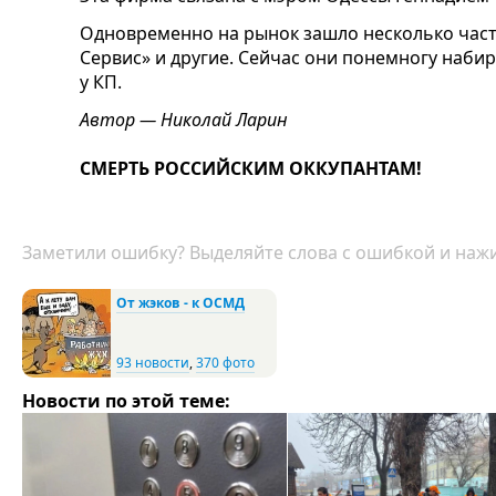
Одновременно на рынок зашло несколько частн
Сервис» и другие. Сейчас они понемногу набир
у КП.
Автор — Николай Ларин
СМЕРТЬ РОССИЙСКИМ ОККУПАНТАМ!
Заметили ошибку? Выделяйте слова с ошибкой и нажи
От жэков - к ОСМД
93 новости
,
370 фото
Новости по этой теме: