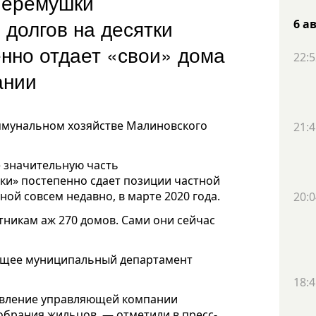
Черемушки
долгов на десятки
6 а
енно отдает «свои» дома
22:5
ании
ммунальном хозяйстве Малиновского
21:4
е значительную часть
и» постепенно сдает позиции частной
ой совсем недавно, в марте 2020 года.
20:0
никам аж 270 домов. Сами они сейчас
ящее муниципальный департамент
18:4
равление управляющей компании
обрания жильцов, — отметили в пресс-