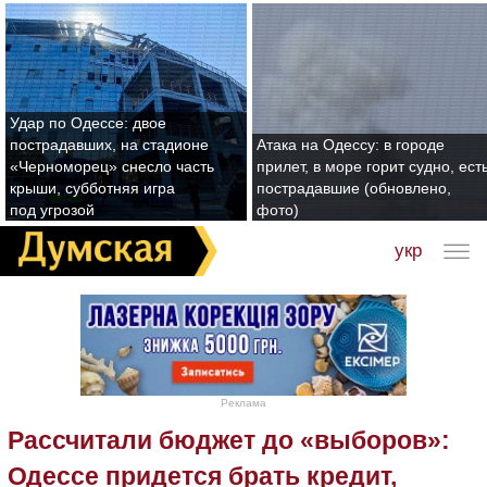
Удар по Одессе: двое
пострадавших, на стадионе
Атака на Одессу: в городе
«Черноморец» снесло часть
прилет, в море горит судно, ест
крыши, субботняя игра
пострадавшие (обновлено,
под угрозой
фото)
укр
Реклама
Рассчитали бюджет до «выборов»:
Одессе придется брать кредит,