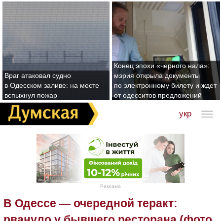
Конец эпохи «черного нала»:
Враг атаковал судно
мэрия открыла документы
в Одесском заливе: на месте
по электронному билету и ждет
вспыхнул пожар
от одесситов предложений
укр
Реклама
В Одессе — очередной теракт:
рвануло у бывшего ресторана (фото,