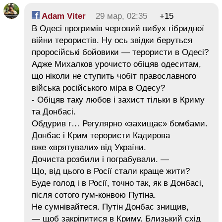
Adam Viter
29 мар, 02:35
+15
В Одесі прогримів черговий вибух гібридної
війни терористів. Ну ось звідки беруться
проросійські бойовики — терористи в Одесі?
Адже Михалков урочисто обіцяв одеситам,
що ніколи не ступить чобіт православного
війська російського міра в Одесу?
- Обіцяв таку любов і захист тільки в Криму
та Донбасі.
Обдурив г… Регулярно «захищає» бомбами.
Донбас і Крим терористи Кадирова
вже «врятували» від України.
Дочиста розбили і пограбували. —
Що, від цього в Росії стали краще жити?
Буде голод і в Росії, точно так, як в Донбасі,
після сотого гум-конвою Путіна.
Не сумнівайтеся. Путін Донбас знищив,
— щоб закріпитися в Криму. Близький схід