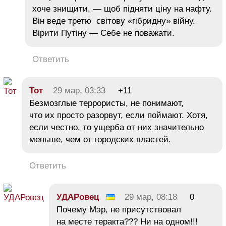
хоче знищити, — щоб підняти ціну на нафту.
Він веде третю світову «гібридну» війну.
Вірити Путіну — Себе не поважати.
Ответить
Тот
29 мар, 03:33
+11
Безмозглые террористы, не понимают,
что их просто разорвут, если поймают. Хотя,
если честно, то ущерба от них значительно
меньше, чем от городских властей.
Ответить
УДАРовец
29 мар, 08:18
0
Почему Мэр, не присутствовал
на месте теракта??? Ни на одном!!!