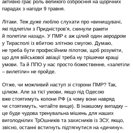
активно грає роль великого озброєння на щорічних
парадах з нагоди 9 травня.
Літаки. Теж дуже люблю слухати про «винищувачі,
які підлетіли з Придністров’я, скинули ракети
й полетіли назад». У ПМР є аж цілий один аеродром
у Тирасполі із вбитою злітною смугою. Думаю,
не треба бути професійним пілотом, щоб розуміти,
що для військової авіації треба ну трішечки кращі
умови. Та й ППО у нас просто божественне, «залетіли
– вилетіли» не пройде.
Отже, чи можливий наступ зі сторони ПМР? Так,
цілком. Але за тієї умови, якщо під Одесою
вже стоятимуть колони РФ (а чому вони навряд
чи стоятимуть, читайте вище). В інакшому випадку –
це буде чудова тренувальна мішень для наших
виголоднілих ТрОшників та захисників із ЗСУ, якщо,
звісно, останні встигнуть підтягнутися на «дичину».