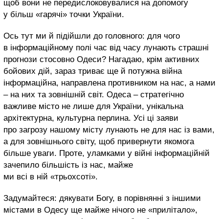
щоб вони не передислоковувалися на допомогу
у більш «гарячі» точки України.
Ось тут ми й підійшли до головного: для чого
в інформаційному полі час від часу лунають страшні
прогнози стосовно Одеси? Нагадаю, крім активних
бойових дій, зараз триває ще й потужна війна
інформаційна, направлена противником на нас, а нами
– на них та зовнішній світ. Одеса – стратегічно
важливе місто не лише для України, унікальна
архітектурна, культурна перлина. Усі ці заяви
про загрозу нашому місту лунають не для нас із вами,
а для зовнішнього світу, щоб привернути якомога
більше уваги. Проте, уламками у війні інформаційній
зачепило більшість із нас, майже
ми всі в ній «трьохсоті».
Задумайтеся: дякувати Богу, в порівнянні з іншими
містами в Одесу ще майже нічого не «прилітало»,