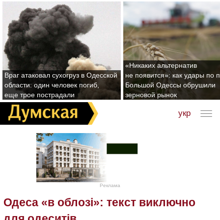
«Никаких альтернатив
Враг атаковал сухогруз в Одесской
не появится»: как удары по 
области: один человек погиб,
Большой Одессы обрушили
еще трое пострадали
зерновой рынок
укр
Реклама
Одеса «в облозі»: текст виключно
для одеситів