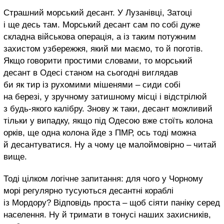
Страшний морський десант. У Лузанівці, Затоці
і ще десь там. Морський десант сам по собі дуже
складна військова операція, а із таким потужним
захистом узбережжя, який ми маємо, то й поготів.
Якщо говорити простими словами, то морський
десант в Одесі станом на сьогодні виглядав
би як тир із рухомими мішенями – сиди собі
на березі, у зручному затишному місці і відстрілюй
з будь-якого калібру. Знову ж таки, десант можливий
тільки у випадку, якщо під Одесою вже стоїть колона
орків, ще одна колона йде з ПМР, ось тоді можна
й десантуватися. Ну а чому це малоймовірно – читай
вище.
Тоді цілком логічне запитання: для чого у Чорному
морі регулярно тусуються десантні кораблі
із Мордору? Відповідь проста – щоб сіяти паніку серед
населення. Ну й тримати в тонусі наших захисників,