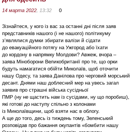
14 марта 2022
, 13:32
0
Зізнайтеся, у кого із вас за останні дні після заяв
представників нашого (і не нашого) політикуму
з’являлися думки збирати валізи й сідати
до евакуаційного потягу на Ужгород або їхати
до кордону в напрямку Молдови? Авжеж, вчора –
заява Міноборони Великобританії про те, що орки
будуть намагатися обійти Миколаїв, щоб оточити
нашу Одесу, та заява Данілова про черговий морський
десант. Днями наш доблесний мер на увесь загал
заявив про страшні війська сусідньої
ПМР (ну не щастить нам із сусідами, ну що поробиш),
які готові до наступу спільно з колонами
із Миколаївщини, щоб взяти нас в облогу.
А ще до того, десь із тиждень тому, Зеленський
розповідав про бажання окупантів «бомбити нашу