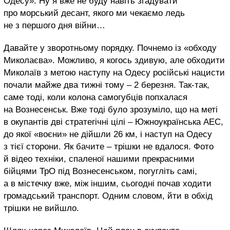
Одесу». Ну я вже не буду навіть згадувати
про морський десант, якого ми чекаємо ледь
не з першого дня війни…
Давайте у зворотньому порядку. Почнемо із «обходу
Миколаєва». Можливо, я когось здивую, але обходити
Миколаїв з метою наступу на Одесу російські нацисти
почали майже два тижні тому – 2 березня. Так-так,
саме тоді, коли колона самогубців попхалася
на Вознесенськ. Вже тоді було зрозуміло, що на меті
в окупантів дві стратегічні цілі – Южноукраїнська АЕС,
до якої «воєни» не дійшли 26 км, і наступ на Одесу
з тієї сторони. Як бачите – трішки не вдалося. Фото
й відео техніки, спаленої нашими прекрасними
бійцями ТрО під Вознесенськом, погугліть самі,
а в містечку вже, між іншим, сьогодні почав ходити
громадський транспорт. Одним словом, йти в обхід
трішки не вийшло.