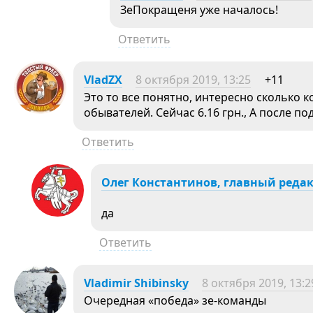
ЗеПокращеня уже началось!
Ответить
VladZX
8 октября 2019, 13:25
+11
Это то все понятно, интересно сколько 
обывателей. Сейчас 6.16 грн., А после под
Ответить
Олег Константинов, главный реда
да
Ответить
Vladimir Shibinsky
8 октября 2019, 13:2
Очередная «победа» зе-команды