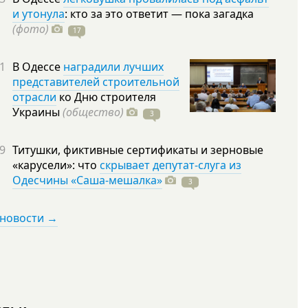
и утонула
: кто за это ответит — пока загадка
(фото)
17
1
В Одессе
наградили лучших
представителей строительной
отрасли
ко Дню строителя
Украины
(общество)
3
9
Титушки, фиктивные сертификаты и зерновые
«карусели»: что
скрывает депутат-слуга из
Одесчины «Саша-мешалка»
3
 новости →