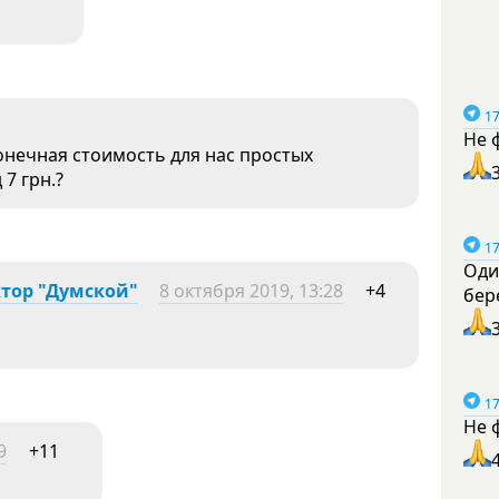
17
Не 
конечная стоимость для нас простых
 7 грн.?
17
Оди
ктор "Думской"
8 октября 2019, 13:28
+4
бер
17
Не 
9
+11