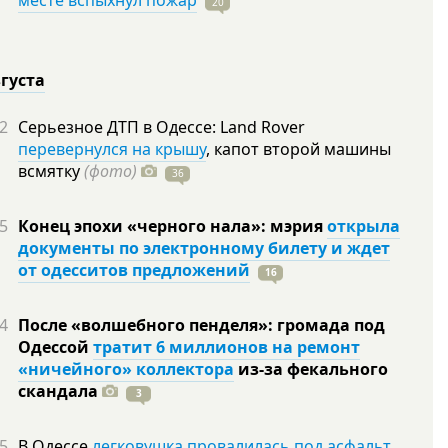
месте вспыхнул пожар
20
вгуста
2
Серьезное ДТП в Одессе: Land Rover
перевернулся на крышу
, капот второй машины
всмятку
(фото)
36
5
Конец эпохи «черного нала»: мэрия
открыла
документы по электронному билету и ждет
от одесситов предложений
16
4
После «волшебного пенделя»: громада под
Одессой
тратит 6 миллионов на ремонт
«ничейного» коллектора
из-за фекального
скандала
3
5
В Одессе
легковушка провалилась под асфальт