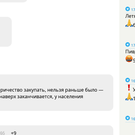
17
Лет
17
Пив
16
ричество закупать, нельзя раньше было —
наверх заканчивается, у населения
16
:46
+9