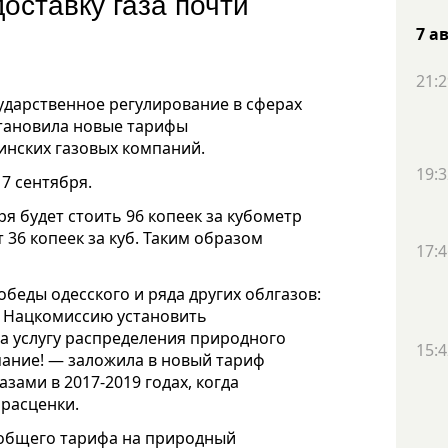
оставку газа почти
7 а
21:2
дарственное регулирование в сферах
становила новые тарифы
инских газовых компаний.
19:3
7 сентября.
ря будет стоить 96 копеек за кубометр
 36 копеек за куб. Таким образом
17:4
обеды одесского и ряда других облгазов:
л Нацкомиссию установить
а услугу распределения природного
15:4
мание! — заложила в новый тариф
ами в 2017-2019 годах, когда
расценки.
 общего тарифа на природный