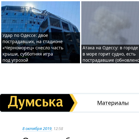
Удар по Одессе: двое
пострадавших, на стадионе
«Черноморец» снесло часть
Атака на Одессу: в городе
крыши, субботняя игра
в море горит судно, есть
под угрозой
пострадавшие (обновлено
Материалы
8 октября 2019
, 12:58