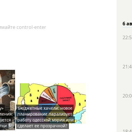
6 а
майте control-enter
22:5
21:4
20:0
у»
Бюджетные качели: новое
ления:
планирование парализует
уется
работу одесской мэрии или
тки
сделает ее прозрачной?
18:4