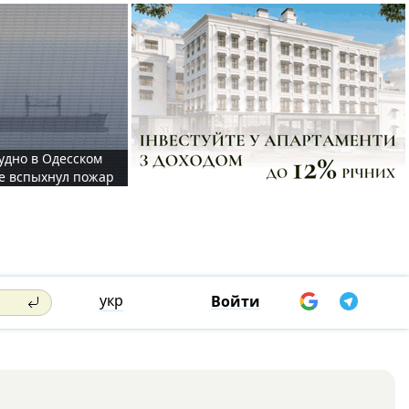
судно в Одесском
те вспыхнул пожар
укр
Войти