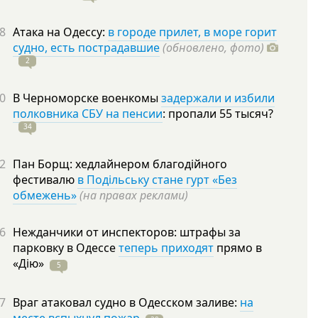
8
Атака на Одессу:
в городе прилет, в море горит
судно, есть пострадавшие
(обновлено, фото)
2
0
В Черноморске военкомы
задержали и избили
полковника СБУ на пенсии
: пропали 55
тысяч?
34
2
Пан Борщ: хедлайнером благодійного
фестивалю
в Подільську стане гурт «Без
обмежень»
(на правах реклами)
6
Нежданчики от инспекторов: штрафы за
парковку в Одессе
теперь приходят
прямо в
«Дію»
5
7
Враг атаковал судно в Одесском заливе:
на