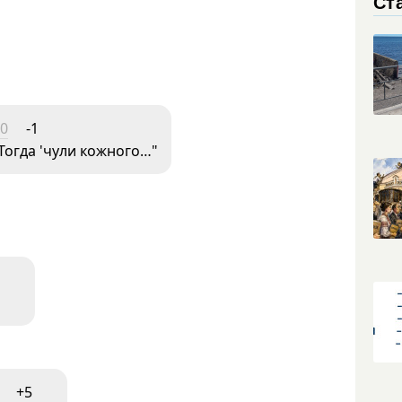
Ст
50
-1
Тогда 'чули кожного…"
+5