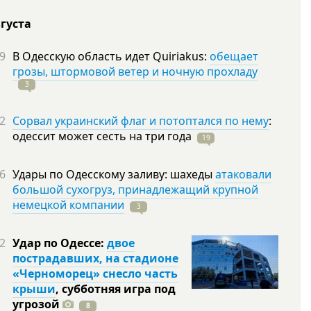
вгуста
9
В Одесскую область идет Quiriakus:
обещает
грозы, штормовой ветер и ночную прохладу
3
2
Сорвал украинский флаг и потоптался по нему
:
одессит может сесть на три
года
19
6
Удары по Одесскому заливу: шахеды
атаковали
большой сухогруз, принадлежащий крупной
немецкой компании
3
2
Удар по Одессе:
двое
пострадавших, на стадионе
«Черноморец» снесло часть
крыши
, субботняя игра под
угрозой
8