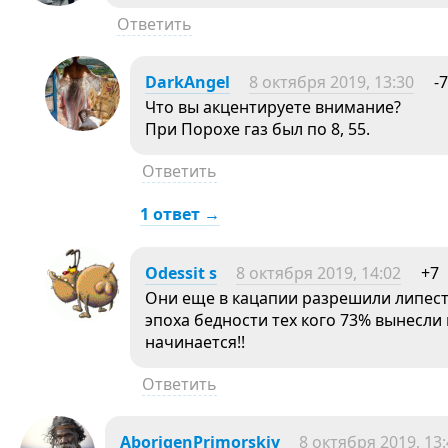
Ответить
DarkAngel
8 октября 2019, 13:30
-7
Что вы акцентируете внимание?
При Порохе газ был по 8, 55.
Ответить
1 ответ →
Odessit s
8 октября 2019, 14:02
+7
Они еще в кацапии разрешили липест
эпоха бедности тех кого 73% вынесли 
начинается!!
Ответить
AborigenPrimorskiy
8 октября 2019, 13