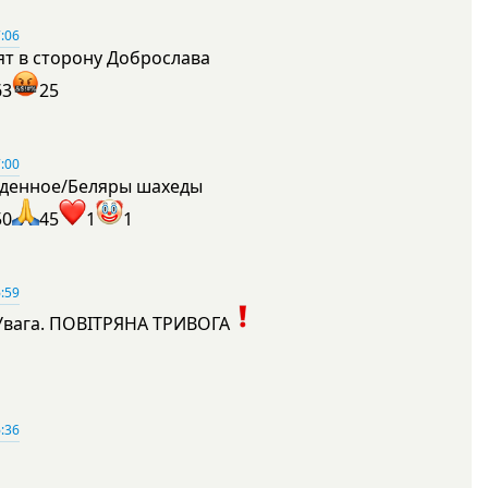
:06
ят в сторону Доброслава
63
25
:00
денное/Беляры шахеды
50
45
1
1
:59
Увага. ПОВІТРЯНА ТРИВОГА
1
:36