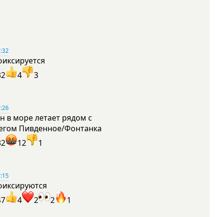
:32
фиксируется
32
4
3
:26
н в море летает рядом с
егом Пивденное/Фонтанка
32
12
1
:15
фиксируются
47
4
2
2
1