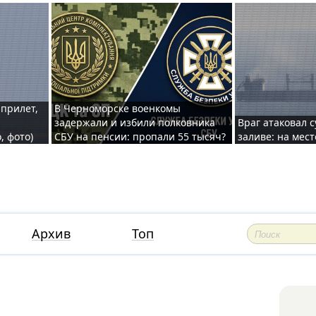
 прилет,
В Черноморске военкомы
задержали и избили полковника
Враг атаковал 
, фото)
СБУ на пенсии: пропали 55 тысяч?
заливе: на мес
Архив
Топ