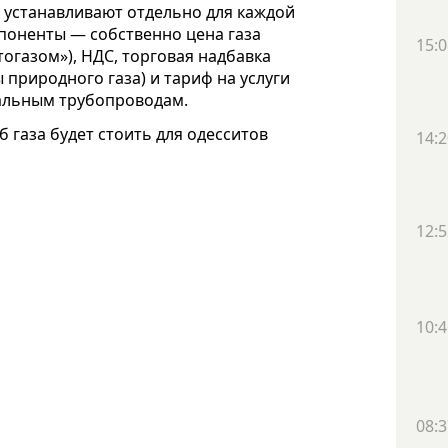
е устанавливают отдельно для каждой
поненты — собственно цена газа
15:0
огазом»), НДС, торговая надбавка
природного газа) и тариф на услуги
альным трубопроводам.
 газа будет стоить для одесситов
14:2
12:5
10:4
08:3