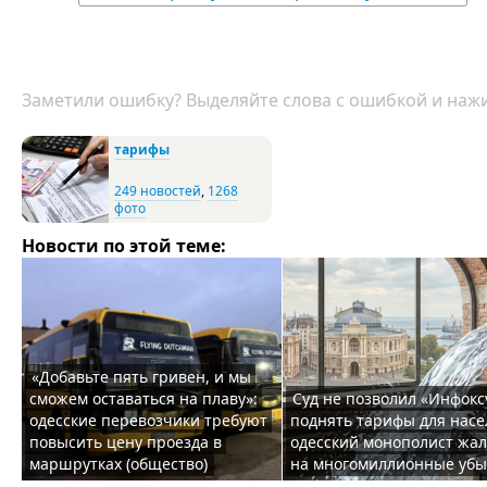
Заметили ошибку? Выделяйте слова с ошибкой и нажи
тарифы
249 новостей
,
1268
фото
Новости по этой теме:
«Добавьте пять гривен, и мы
сможем оставаться на плаву»:
Суд не позволил «Инфокс
одесские перевозчики требуют
поднять тарифы для насе
повысить цену проезда в
одесский монополист жал
маршрутках (общество)
на многомиллионные убы