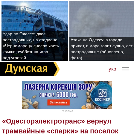
Удар по Одессе: двое
пострадавших, на стадионе
Атака на Одессу: в городе
«Черноморец» снесло часть
прилет, в море горит судно, ест
крыши, субботняя игра
пострадавшие (обновлено,
под угрозой
фото)
укр
Реклама
«Одесгорэлектротранс» вернул
трамвайные «спарки» на поселок