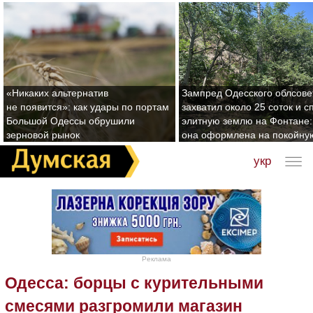
«Никаких альтернатив
Зампред Одесского облсове
не появится»: как удары по портам
захватил около 25 соток и с
Большой Одессы обрушили
элитную землю на Фонтане:
зерновой рынок
она оформлена на покойну
укр
Реклама
Одесса: борцы с курительными
смесями разгромили магазин