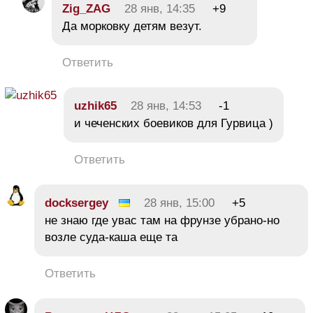
Zig_ZAG
28 янв, 14:35
+9
Да морковку детям везут.
Ответить
uzhik65
28 янв, 14:53
-1
и чеченских боевиков для Гурвица )
Ответить
docksergey
28 янв, 15:00
+5
не знаю где увас там на фрунзе убрано-но
возле суда-каша еще та
Ответить