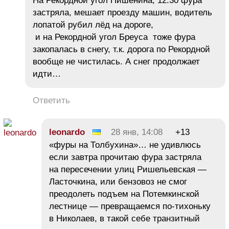
На Рекордной угол Пишенина, 12.30 фура
застряла, мешает проезду машин, водитель
лопатой рубил лёд на дороге,
и на Рекордной угол Бреуса тоже фура
закопалась в снегу, т.к. дорога по Рекордной
вообще не чистилась. А снег продолжает
идти…
Ответить
leonardo
28 янв, 14:08
+13
«фуры на Толбухина»… не удивлюсь
если завтра прочитаю фура застряла
на пересечении улиц Ришельевская —
Ласточкина, или бензовоз не смог
преодолеть подъем на Потемкинской
лестнице — превращаемся по-тихоньку
в Николаев, в такой себе транзитный