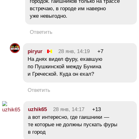
городок. гаишников только на трассе
встречаю, в городе им наверно
уже невыгодно.
Ответить
piryur
28 янв, 14:19
+7
На днях видел фуру, ехавшую
по Пушкинской между Бунина
и Греческой. Куда он ехал?
Ответить
uzhik65
28 янв, 14:17
+13
а вот интересно, где гаишники —
те которые не должны пускать фуры
в город