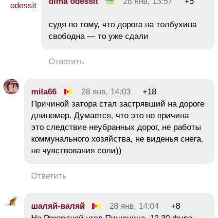
dima odessit
28 янв, 13:57
+5
судя по тому, что дорога на толбухина
свободна — то уже сдали
Ответить
mila66
28 янв, 14:03
+18
Причиной затора стал застрявший на дороге
длиномер. Думается, что это не причина
это следствие неубранных дорог, не работы
коммунального хозяйства, не виденья снега,
не чувствования соли))
Ответить
шаляй-валяй
28 янв, 14:04
+8