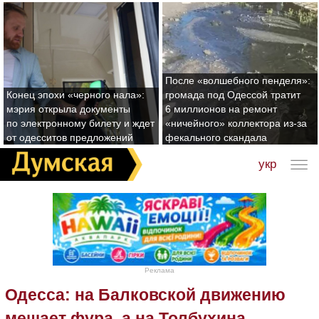
После «волшебного пенделя»:
Конец эпохи «черного нала»:
громада под Одессой тратит
мэрия открыла документы
6 миллионов на ремонт
по электронному билету и ждет
«ничейного» коллектора из-за
от одесситов предложений
фекального скандала
укр
Реклама
Одесса: на Балковской движению
мешает фура, а на Толбухина