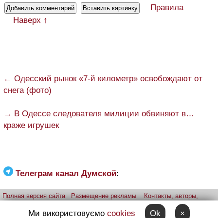
Правила
Наверх ↑
← Одесский рынок «7-й километр» освобождают от
снега (фото)
→ В Одессе следователя милиции обвиняют в…
краже игрушек
Телеграм канал Думской
:
Полная версия сайта
Размещение рекламы
Контакты, авторы,
редакция
Telegram-канал
Приложение:
iPhone
Android
Ми використовуємо
cookies
Ok
×
Прислать фото через telegram
Patreon