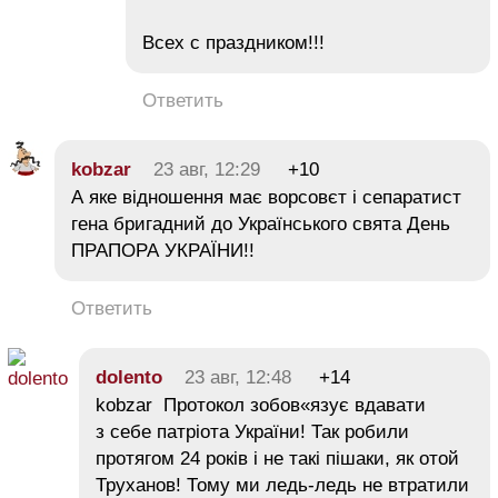
Всех с праздником!!!
Ответить
kobzar
23 авг, 12:29
+10
А яке відношення має ворсовєт і сепаратист
гена бригадний до Українського свята День
ПРАПОРА УКРАЇНИ!!
Ответить
dolento
23 авг, 12:48
+14
kobzar Протокол зобов«язує вдавати
з себе патріота України! Так робили
протягом 24 років і не такі пішаки, як отой
Труханов! Тому ми ледь-ледь не втратили