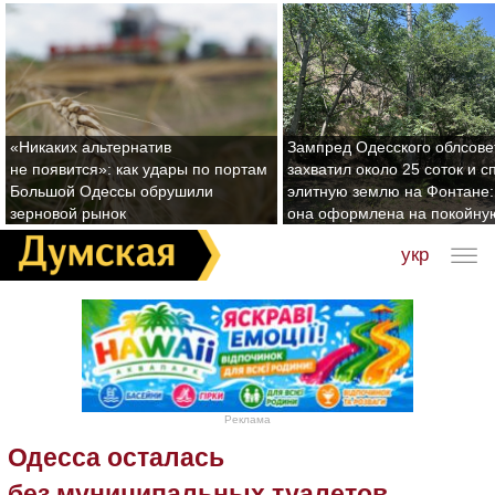
«Никаких альтернатив
Зампред Одесского облсове
не появится»: как удары по портам
захватил около 25 соток и с
Большой Одессы обрушили
элитную землю на Фонтане:
зерновой рынок
она оформлена на покойну
укр
Реклама
Одесса осталась
без муниципальных туалетов.