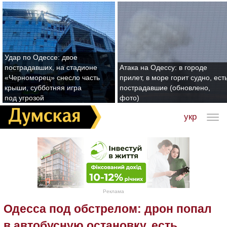
Удар по Одессе: двое
пострадавших, на стадионе
Атака на Одессу: в городе
«Черноморец» снесло часть
прилет, в море горит судно, ест
крыши, субботняя игра
пострадавшие (обновлено,
под угрозой
фото)
укр
Реклама
Одесса под обстрелом: дрон попал
в автобусную остановку, есть