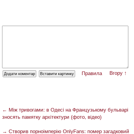
Вгору ↑
Правила
← Між тривогами: в Одесі на Французькому бульварі
зносять памятку архітектури (фото, відео)
→ Створив порноімперію OnlyFans: помер загадковий