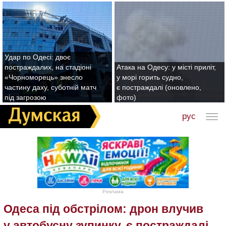
Удар по Одесі: двоє
постраждалих, на стадіоні
Атака на Одесу: у місті приліт,
«Чорноморець» знесло
у морі горить судно,
частину даху, суботній матч
є постраждалі (оновлено,
під загрозою
фото)
рус
Реклама
Одеса під обстрілом: дрон влучив
у автобусну зупинку, є постраждалі,