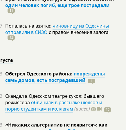
один человек погиб, еще трое пострадали
31
7
Попалась на взятке:
чиновницу из Одесчины
отправили в СИЗО
с правом внесения залога
12
вгуста
3
Обстрел Одесского района:
повреждены
семь домов, есть пострадавший
1
2
Скандал в Одесском театре кукол: бывшего
режиссера
обвинили в рассылке нюдсов и
порно студенткам и коллегам
(видео)
10
3
«Никаких альтернатив не появится»: как