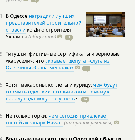
1
В Одессе
наградили лучших
представителей строительной
отрасли
ко Дню строителя
Украины
(общество)
3
9
Титушки, фиктивные сертификаты и зерновые
«карусели»: что
скрывает депутат-слуга из
Одесчины «Саша-мешалка»
3
5
Хотят макароны, котлеты и курицу:
чем будут
кормить одесских школьников и почему к
началу года могут не успеть
?
14
5
Не только горки:
чем сегодня привлекает
гостей аквапарк Hawaii
(на правах рекламы)
4
Враг атаковал сухогруз в Одесской области: