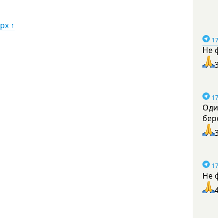
рх ↑
17
Не 
17
Оди
бер
17
Не 