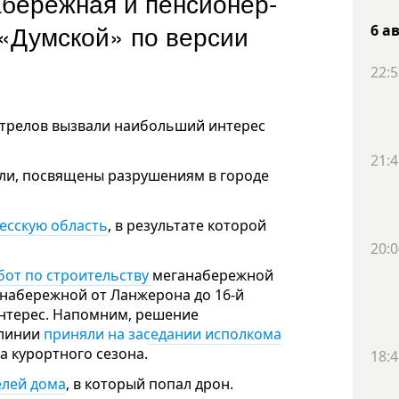
абережная и пенсионер-
 «Думской» по версии
6 а
22:5
бстрелов вызвали наибольший интерес
21:4
ели, посвящены разрушениям в городе
есскую область
, в результате которой
20:0
бот по строительству
меганабережной
 набережной от Ланжерона до 16-й
нтерес. Напомним, р
ешение
 линии
приняли на заседании исполкома
та курортного сезона.
18:4
елей дома
, в который попал дрон.