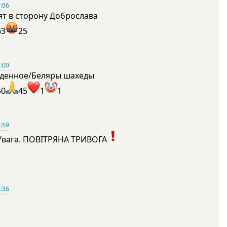
:06
ят в сторону Доброслава
63
25
:00
денное/Беляры шахеды
50
45
1
1
:59
Увага. ПОВІТРЯНА ТРИВОГА
1
:36