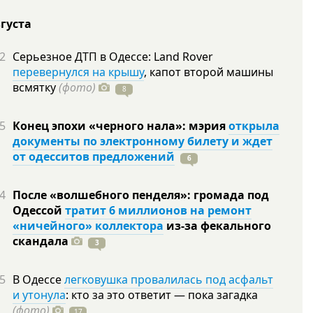
вгуста
2
Серьезное ДТП в Одессе: Land Rover
перевернулся на крышу
, капот второй машины
всмятку
(фото)
8
5
Конец эпохи «черного нала»: мэрия
открыла
документы по электронному билету и ждет
от одесситов предложений
6
4
После «волшебного пенделя»: громада под
Одессой
тратит 6 миллионов на ремонт
«ничейного» коллектора
из-за фекального
скандала
3
5
В Одессе
легковушка провалилась под асфальт
и утонула
: кто за это ответит — пока загадка
(фото)
17