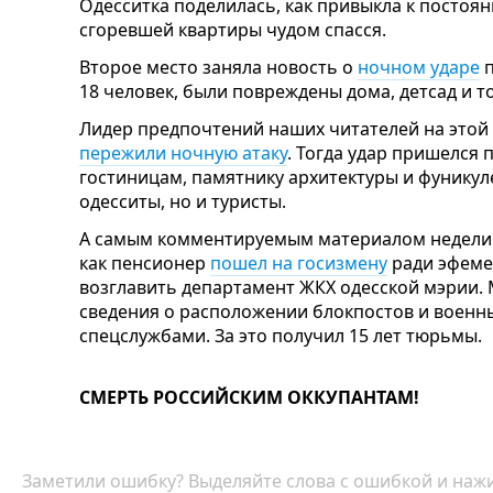
Одесситка поделилась, как привыкла к постоя
сгоревшей квартиры чудом спасся.
Второе место заняла новость о
ночном ударе
п
18 человек, были повреждены дома, детсад и т
Лидер предпочтений наших читателей на этой 
пережили ночную атаку
. Тогда удар пришелся
гостиницам, памятнику архитектуры и фуникул
одесситы, но и туристы.
А самым комментируемым материалом недели н
как пенсионер
пошел на госизмену
ради эфеме
возглавить департамент ЖКХ одесской мэрии. 
сведения о расположении блокпостов и военны
спецслужбами. За это получил 15 лет тюрьмы.
СМЕРТЬ РОССИЙСКИМ ОККУПАНТАМ!
Заметили ошибку? Выделяйте слова с ошибкой и нажи