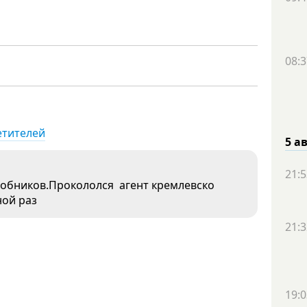
08:3
етителей
5 а
21:5
особников.Прокололся агент кремлевско
ной раз
21:3
19:0