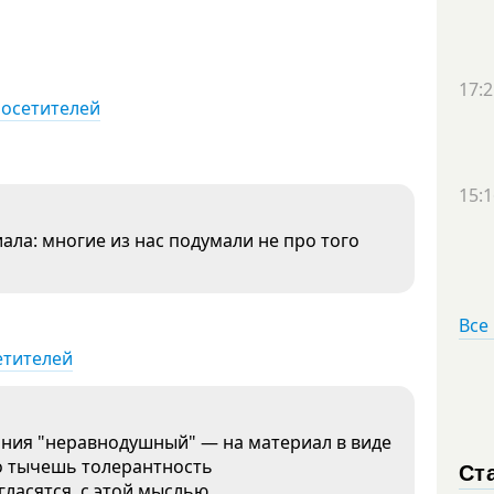
17:2
посетителей
15:1
ла: многие из нас подумали не про того
Все
етителей
ния "неравнодушный" — на материал в виде
о тычешь толерантность
Ст
гласятся с этой мыслью.