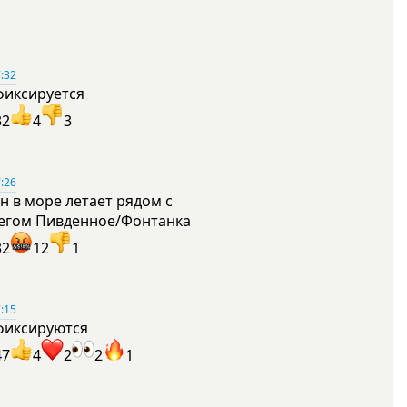
:32
фиксируется
32
4
3
:26
н в море летает рядом с
егом Пивденное/Фонтанка
32
12
1
:15
фиксируются
47
4
2
2
1