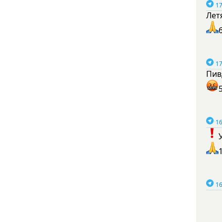
17
Лет
17
Пив
16
16