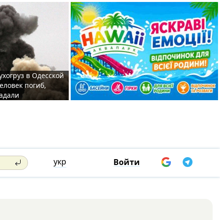
ухогруз в Одесской
еловек погиб,
адали
укр
Войти