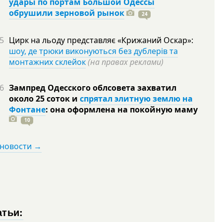
удары по портам Большой Одессы
обрушили зерновой рынок
24
5
Цирк на льоду представляє «Крижаний Оскар»:
шоу, де трюки виконуються без дублерів та
монтажних склейок
(на правах реклами)
6
Зампред Одесского облсовета захватил
около 25 соток и
спрятал элитную землю на
Фонтане
: она оформлена на покойную
маму
10
 новости →
атьи: