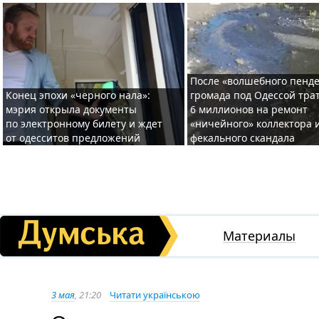
После «волшебного пенде
Конец эпохи «черного нала»:
громада под Одессой тра
мэрия открыла документы
6 миллионов на ремонт
по электронному билету и ждет
«ничейного» коллектора и
от одесситов предложений
фекального скандала
Материалы
3 мая
, 21:20
Читати українською