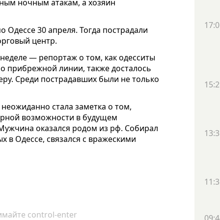
нным ночным атакам, а хозяин
17:0
о Одессе 30 апреля. Тогда пострадали
орговый центр.
неделе — репортаж о том, как одесситы
 по прибрежной линии, также досталось
еру. Среди пострадавших были не только
15:2
еожиданно стала заметка о том,
рной возможности в будущем
Мужчина оказался родом из рф. Собирал
13:3
х в Одессе, связался с вражескими
11:3
майте control-enter
09:4