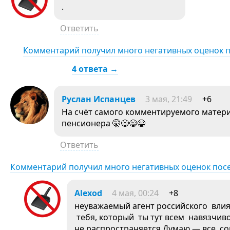
.
Ответить
Комментарий получил много негативных оценок 
4 ответа →
Руслан Испанцев
3 мая, 21:49
+6
На счёт самого комментируемого материа
пенсионера 🤫😁😁😁
Ответить
Комментарий получил много негативных оценок пос
Alexod
4 мая, 00:24
+8
неуважаемый агент российского влия
тебя, который ты тут всем навязчив
не распространяется.Думаю — все со