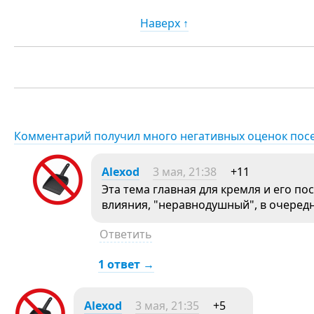
Наверх ↑
Комментарий получил много негативных оценок пос
Alexod
3 мая, 21:38
+11
Эта тема главная для кремля и его п
влияния, "неравнодушный", в очеред
Ответить
1 ответ →
Alexod
3 мая, 21:35
+5