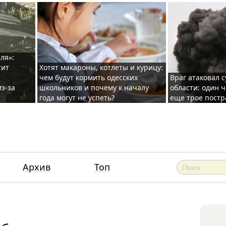
ля»:
тит
Хотят макароны, котлеты и курицу:
чем будут кормить одесских
Враг атаковал с
з-за
школьников и почему к началу
области: один ч
года могут не успеть?
еще трое постр
Архив
Топ