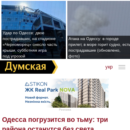
Удар по Одессе: двое
пострадавших, на стадионе
Атака на Одессу: в городе
«Черноморец» снесло часть
прилет, в море горит судно, ест
крыши, субботняя игра
пострадавшие (обновлено,
под угрозой
фото)
укр
Реклама
Одесса погрузится во тьму: три
района останутся без света