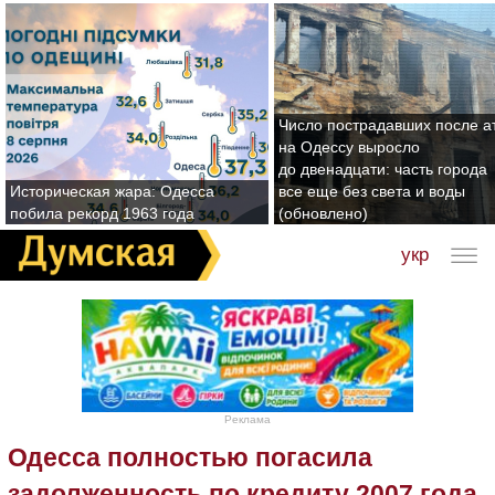
Число пострадавших после а
на Одессу выросло
до двенадцати: часть города
Историческая жара: Одесса
все еще без света и воды
побила рекорд 1963 года
(обновлено)
укр
Реклама
Одесса полностью погасила
задолженность по кредиту 2007 года