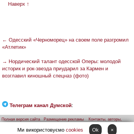
Наверх ↑
← Одесский «Черноморец» на своем поле разгромил
«Атлетик»
→ Нордический талант одесской Оперы: молодой
историк и рок-звезда приударил за Кармен и
возглавил киношный спецназ (фото)
Телеграм канал Думской
:
Полная версия сайта
Размещение рекламы
Контакты, авторы,
редакция
Telegram-канал
Приложение:
iPhone
Android
Ми використовуємо
cookies
Ok
×
Прислать фото через telegram
Patreon