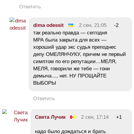
Ответить
dima odessit
2 сен, 21:05
-2
так реально правда — сеггодня
МРА была закрыта для всех —
хороший удар экс судья преподнес
депу ОМЕЛЯНЧУКУ, причем не первый
симптом по его репутации…МЕЛЯ,
МЕЛЯ, говорили же тебе — гони
демыча…, нет. НУ ПРОЩАЙТЕ
ВЫБОРЫ
Ответить
Света Лучик
2 сен, 17:14
+1
надо было дождаться и брать