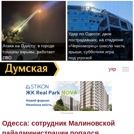
Удар по Одессе: двое
пострадавших, на стадионе
Атака на Одессу: в городе
«Черноморец» снесло часть
слышны взрывы, работает
крыши, субботняя игра
ПВО
под угрозой
укр
Реклама
Одесса: сотрудник Малиновской
райадминистрации попался