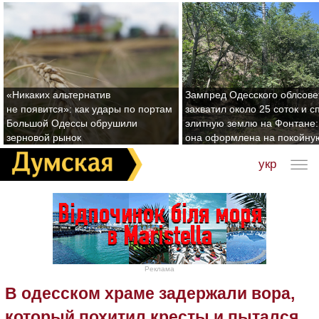
«Никаких альтернатив
Зампред Одесского облсове
не появится»: как удары по портам
захватил около 25 соток и с
Большой Одессы обрушили
элитную землю на Фонтане:
зерновой рынок
она оформлена на покойну
укр
Реклама
В одесском храме задержали вора,
который похитил кресты и пытался