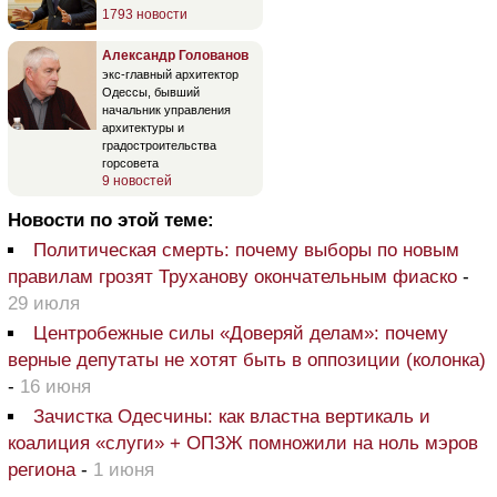
1793 новости
Александр Голованов
экс-главный архитектор
Одессы, бывший
начальник управления
архитектуры и
градостроительства
горсовета
9 новостей
Новости по этой теме:
Политическая смерть: почему выборы по новым
правилам грозят Труханову окончательным фиаско
-
29 июля
Центробежные силы «Доверяй делам»: почему
верные депутаты не хотят быть в оппозиции (колонка)
-
16 июня
Зачистка Одесчины: как властна вертикаль и
коалиция «слуги» + ОПЗЖ помножили на ноль мэров
региона
-
1 июня