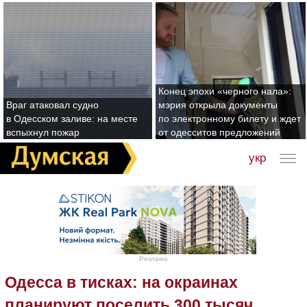
Конец эпохи «черного нала»:
Враг атаковал судно
мэрия открыла документы
в Одесском заливе: на месте
по электронному билету и ждет
вспыхнул пожар
от одесситов предложений
укр
Реклама
Одесса в тисках: на окраинах
планируют поселить 300 тысяч